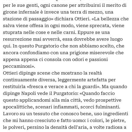
per le sue genti, ogni canone per attribuirsi il merito di
girone infernale è invece una terra di mezzo, una
stazione di passaggio» dichiara Ottieri. «La bellezza che
salva viene offesa in ogni modo, viene sprecata, viene
stuprata nelle cose e nelle carni. Eppure se una
resurrezione mai avverrà, essa dovrebbe avere luogo
qui. In questo Purgatorio che non abbiamo scelto, che
ancora confondiamo con una prigione miserevole che
appena appena ci consola con odori e passioni
peccaminosi».
Ottieri dipinge scene che mostrano la realtà
continuamente diversa, leggermente artefatta per
restituirla «fresca e verace a chi la guardi». Ma quando
dipinge Napoli vede il Purgatorio: «Quando faccio
questo applicandomi alla mia città, vedo prospettive
apocalittiche, scenari infiammati, scorci fulminanti.
Lavoro su un tessuto che conosco bene, uso ingredienti
che mi hanno cresciuto e fatto uomo: i colori, le pietre,
le polveri, persino la densità dell'aria, a volte radiosa a