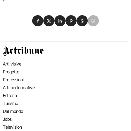
Condividi su Facebook
Condividi su X
Condividi su LinkedIn
Condividi su Pinterest
Condividi su WhatsApp
Condividi su Email
Artribune
Arti visive
Progetto
Professioni
Arti performative
Editoria
Turismo
Dal mondo
Jobs
Television