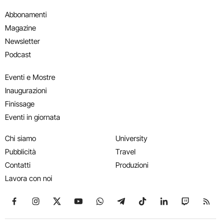
Abbonamenti
Magazine
Newsletter
Podcast
Eventi e Mostre
Inaugurazioni
Finissage
Eventi in giornata
Chi siamo
University
Pubblicità
Travel
Contatti
Produzioni
Lavora con noi
Seguici su Facebook
Seguici su Instagram
Seguici su X
Seguici su YouTube
Seguici su WhatsApp
Seguici su Telegram
Seguici su TikTok
Seguici su Link
Seguici su
Segui