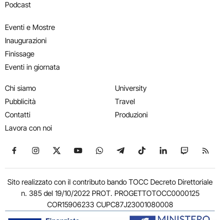
Podcast
Eventi e Mostre
Inaugurazioni
Finissage
Eventi in giornata
Chi siamo
University
Pubblicità
Travel
Contatti
Produzioni
Lavora con noi
Seguici su Facebook
Seguici su Instagram
Seguici su X
Seguici su YouTube
Seguici su WhatsApp
Seguici su Telegram
Seguici su TikTok
Seguici su Link
Seguici su
Segui
Sito realizzato con il contributo bando TOCC Decreto Direttoriale
n. 385 del 19/10/2022 PROT. PROGETTOTOCC0000125
COR15906233 CUPC87J23001080008