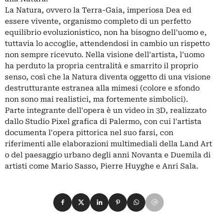
La Natura, ovvero la Terra-Gaia, imperiosa Dea ed
essere vivente, organismo completo di un perfetto
equilibrio evoluzionistico, non ha bisogno dell'uomo e,
tuttavia lo accoglie, attendendosi in cambio un rispetto
non sempre ricevuto. Nella visione dell'artista, l'uomo
ha perduto la propria centralità e smarrito il proprio
senso, così che la Natura diventa oggetto di una visione
destrutturante estranea alla mimesi (colore e sfondo
non sono mai realistici, ma fortemente simbolici).
Parte integrante dell'opera è un video in 3D, realizzato
dallo Studio Pixel grafica di Palermo, con cui l'artista
documenta l'opera pittorica nel suo farsi, con
riferimenti alle elaborazioni multimediali della Land Art
o del paesaggio urbano degli anni Novanta e Duemila di
artisti come Mario Sasso, Pierre Huyghe e Anri Sala.
Condividi su Facebook
Condividi su X
Condividi su LinkedIn
Condividi su Pinterest
Condividi su WhatsApp
Condividi su Email