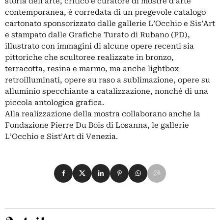
storia dell’arte, critico e curatore di mostre d’arte
contemporanea, è corredata di un pregevole catalogo
cartonato sponsorizzato dalle gallerie L’Occhio e Sis’Art
e stampato dalle Grafiche Turato di Rubano (PD),
illustrato con immagini di alcune opere recenti sia
pittoriche che scultoree realizzate in bronzo,
terracotta, resina e marmo, ma anche lightbox
retroilluminati, opere su raso a sublimazione, opere su
alluminio specchiante a catalizzazione, nonché di una
piccola antologica grafica.
Alla realizzazione della mostra collaborano anche la
Fondazione Pierre Du Bois di Losanna, le gallerie
L’Occhio e Sist’Art di Venezia.
Condividi su Facebook
Condividi su X
Condividi su LinkedIn
Condividi su Pinterest
Condividi su WhatsApp
Condividi su Email