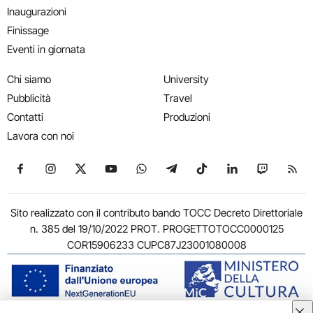
Inaugurazioni
Finissage
Eventi in giornata
Chi siamo
University
Pubblicità
Travel
Contatti
Produzioni
Lavora con noi
Seguici su Facebook
Seguici su Instagram
Seguici su X
Seguici su YouTube
Seguici su WhatsApp
Seguici su Telegram
Seguici su TikTok
Seguici su Link
Seguici su
Segui
Sito realizzato con il contributo bando TOCC Decreto Direttoriale
n. 385 del 19/10/2022 PROT. PROGETTOTOCC0000125
COR15906233 CUPC87J23001080008