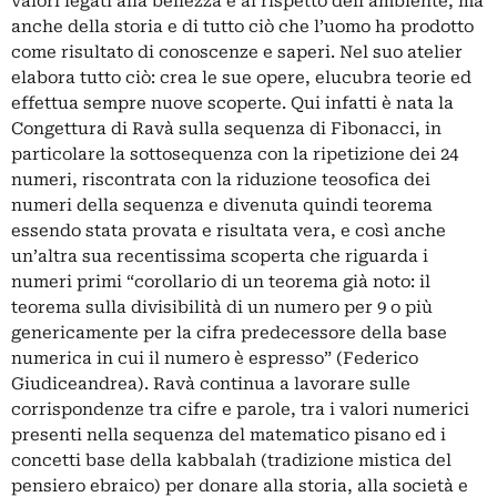
valori legati alla bellezza e al rispetto dell’ambiente, ma
anche della storia e di tutto ciò che l’uomo ha prodotto
come risultato di conoscenze e saperi. Nel suo atelier
elabora tutto ciò: crea le sue opere, elucubra teorie ed
effettua sempre nuove scoperte. Qui infatti è nata la
Congettura di Ravà sulla sequenza di Fibonacci, in
particolare la sottosequenza con la ripetizione dei 24
numeri, riscontrata con la riduzione teosofica dei
numeri della sequenza e divenuta quindi teorema
essendo stata provata e risultata vera, e così anche
un’altra sua recentissima scoperta che riguarda i
numeri primi “corollario di un teorema già noto: il
teorema sulla divisibilità di un numero per 9 o più
genericamente per la cifra predecessore della base
numerica in cui il numero è espresso” (Federico
Giudiceandrea). Ravà continua a lavorare sulle
corrispondenze tra cifre e parole, tra i valori numerici
presenti nella sequenza del matematico pisano ed i
concetti base della kabbalah (tradizione mistica del
pensiero ebraico) per donare alla storia, alla società e