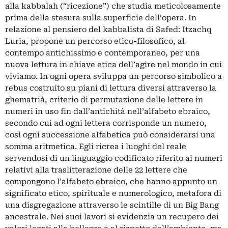
alla kabbalah (“ricezione”) che studia meticolosamente
prima della stesura sulla superficie dell’opera. In
relazione al pensiero del kabbalista di Safed: Itzachq
Luria, propone un percorso etico-filosofico, al
contempo antichissimo e contemporaneo, per una
nuova lettura in chiave etica dell’agire nel mondo in cui
viviamo. In ogni opera sviluppa un percorso simbolico a
rebus costruito su piani di lettura diversi attraverso la
ghematrià, criterio di permutazione delle lettere in
numeri in uso fin dall’antichità nell’alfabeto ebraico,
secondo cui ad ogni lettera corrisponde un numero,
così ogni successione alfabetica può considerarsi una
somma aritmetica. Egli ricrea i luoghi del reale
servendosi di un linguaggio codificato riferito ai numeri
relativi alla traslitterazione delle 22 lettere che
compongono l’alfabeto ebraico, che hanno appunto un
significato etico, spirituale e numerologico, metafora di
una disgregazione attraverso le scintille di un Big Bang
ancestrale. Nei suoi lavori si evidenzia un recupero dei