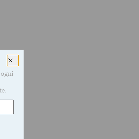
o
 ogni
e
te.