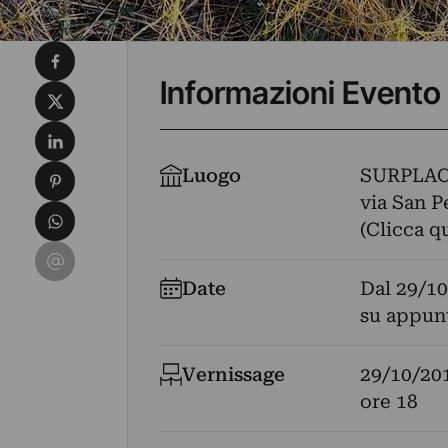
Condividi su Facebook
Informazioni Evento
Condividi su X
Condividi su LinkedIn
Condividi su Pinterest
Luogo
SURPLAC
via San Pe
Condividi su WhatsApp
(Clicca q
Condividi su Email
Date
Dal
29/10
su appun
Vernissage
29/10/20
ore 18