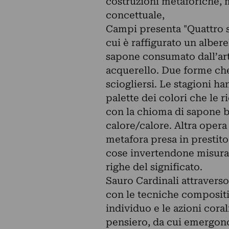
costruzioni metaforiche, m
concettuale,
Campi presenta "Quattro s
cui è raffigurato un albere
sapone consumato dall’arti
acquerello. Due forme ch
sciogliersi. Le stagioni h
palette dei colori che le 
con la chioma di sapone bi
calore/calore. Altra opera 
metafora presa in prestito
cose invertendone misura e
righe del significato.
Sauro Cardinali attraverso
con le tecniche compositiv
individuo e le azioni cora
pensiero, da cui emergono