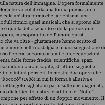
sulla natura dell’immagine. L’opera formalmente
ologiche veicolate da una forma precisa, una
e cela un’altra forma che la richiama, una
oduli ritmici quasi musicali, che si aprono alla
 è quella dello sguardo e della percezione
l’opera, ma sopratutto dell’umore quasi
to che va oltre - giustamente hanno scritto di
he emerge nella nostalgia e in una suggestione d
enso l’opera, ancorato a temi e preoccupazioni
senta delle forme fredde, scientifiche, spazi
nascondono parole sopite, strutture segniche
etipi e intimi pensieri. In mostra due opere che
“Rococò” (1988) in cui la forma è allusiva e
 rettangolo tagliato in parte sulle sue diagonali,
mo dialettico tra natura e artificio e “Notte”
 scompone per effetto di un doppio movimento. Il
tura, una importante parte dell’operatività di