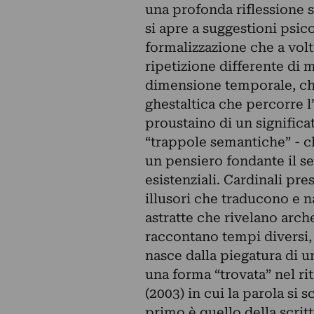
una profonda riflessione 
si apre a suggestioni psic
formalizzazione che a volt
ripetizione differente di m
dimensione temporale, che
ghestaltica che percorre 
proustaino di un significa
“trappole semantiche” - c
un pensiero fondante il s
esistenziali. Cardinali pre
illusori che traducono e 
astratte che rivelano arch
raccontano tempi diversi, 
nasce dalla piegatura di un
una forma “trovata” nel rit
(2003) in cui la parola si
primo è quello della scrit