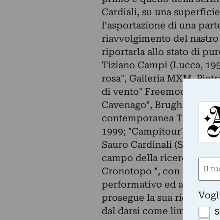
Cardiali, su una superficie 
l’asportazione di una parte
riavvolgimento del nastro s
riportarla allo stato di pu
Tiziano Campi (Lucca, 1953
rosa", Galleria MXM, Pietr
di vento" Freemocco Hous
Cavenago", Brugherio, Mila
contemporanea Trebisonda
1999; "Campitour", Studio
Sauro Cardinali (Spina, 19
campo della ricerca teatr
Nom
Cronotopo ", con il quale 
(Requ
performativo ed ambientale
First
Vogl
prosegue la sua ricerca di
dal darsi come limite for
S