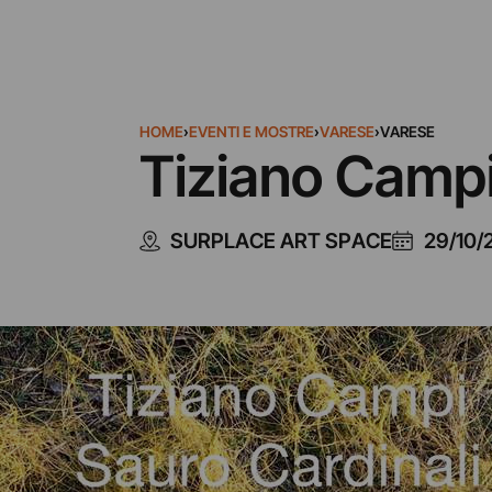
HOME
›
EVENTI E MOSTRE
›
VARESE
›
VARESE
Tiziano Campi
SURPLACE ART SPACE
29/10/