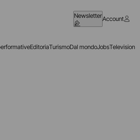
Newsletter
Account
performative
Editoria
Turismo
Dal mondo
Jobs
Television