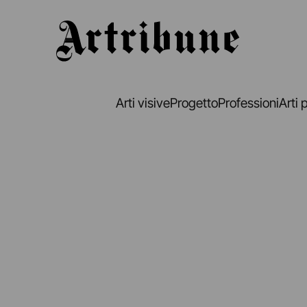
Artribune
Arti visive
Progetto
Professioni
Arti 