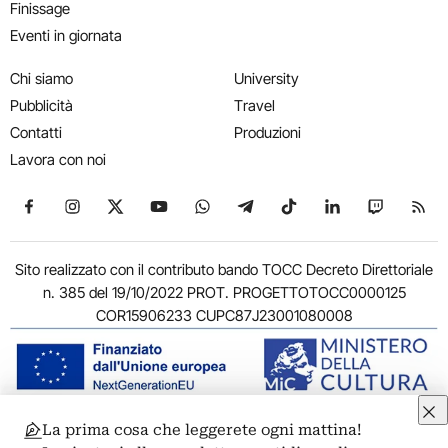
Finissage
Eventi in giornata
Chi siamo
University
Pubblicità
Travel
Contatti
Produzioni
Lavora con noi
Seguici su Facebook
Seguici su Instagram
Seguici su X
Seguici su YouTube
Seguici su WhatsApp
Seguici su Telegram
Seguici su TikTok
Seguici su Link
Seguici su
Segui
Sito realizzato con il contributo bando TOCC Decreto Direttoriale
n. 385 del 19/10/2022 PROT. PROGETTOTOCC0000125
COR15906233 CUPC87J23001080008
La prima cosa che leggerete ogni mattina!
© 2011-2026 ARTRIBUNE srl – Corso Vittorio Emanuele II, 287 –