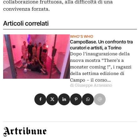
collaborazione fruttuosa, alla difficoltà di una
convivenza forzata.
Articoli correlati
WHO'S WHO
CampoBase. Un confronto tra
curatori e artisti, a Torino
Dopo l’inaugurazione della
nuova mostra “There’s a
monster coming !”, i ragazzi
della settima edizione di
Campo – il corso…
di Giuseppe Arnesano
Condividi su Facebook
Condividi su X
Condividi su LinkedIn
Condividi su Pinterest
Condividi su WhatsApp
Condividi su Email
Artribune