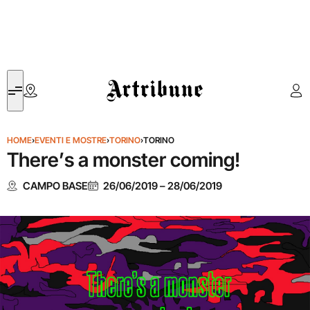
Artribune
HOME
›
EVENTI E MOSTRE
›
TORINO
›
TORINO
There’s a monster coming!
CAMPO BASE
26/06/2019
–
28/06/2019