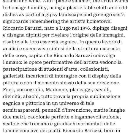
salami and wine. With "pane e salame", the artist wants
to homage humility, using a plastic table cloth and odd
dishes as part of a gipsy landscape and greengrocer's
signboards remembering the artist's hometown.
Riccardo Baruzzi, nato a Lugo nel 1976, dipinge disegni
e disegna dipinti per rivelare l'origine delle immagini,
risalire alla loro essenza segnica. In questo lavoro di
analisi e successiva sintesi della struttura nascosta
delle cose, capita che Riccardo Baruzzi coinvolga
l'umano: le opere performative dell'artista vedono la
partecipazione di studenti d'arte, collezionisti,
galleristi, incaricati di interagire con il display della
pittura o con il momento stesso della sua creazione.
Fiori, pornografia, Madonne, placcaggi, cavalli,
divinità, abachi, tutto trova la propria sublimazione
segnica e pittorica in un universo di tele
semitrasparenti, pennelli d'invenzione, matite lunghe
due metri, cacofonie perfette e ingannevoli eufonie,
scatole che tremano e giradischi sormontati delle
lamine concave dei piatti. Riccardo Baruzzi, born in