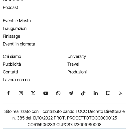
Podcast
Eventi e Mostre
Inaugurazioni
Finissage
Eventi in giornata
Chi siamo
University
Pubblicità
Travel
Contatti
Produzioni
Lavora con noi
Seguici su Facebook
Seguici su Instagram
Seguici su X
Seguici su YouTube
Seguici su WhatsApp
Seguici su Telegram
Seguici su TikTok
Seguici su Link
Seguici su
Segui
Sito realizzato con il contributo bando TOCC Decreto Direttoriale
n. 385 del 19/10/2022 PROT. PROGETTOTOCC0000125
COR15906233 CUPC87J23001080008