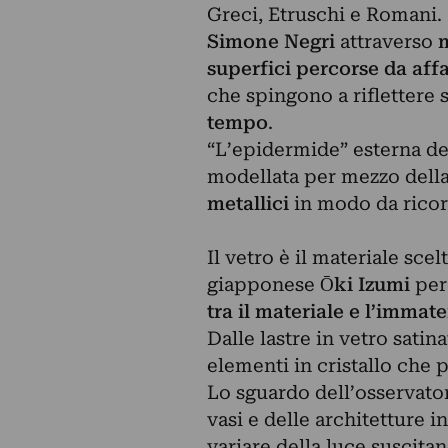
Greci, Etruschi e Romani.
Simone Negri
attraverso
m
superfici percorse da aff
che spingono a riflettere 
tempo
.
“L’epidermide” esterna de
modellata per mezzo della
metallici
in modo da ricord
Il vetro è il materiale sce
giapponese
Ōki Izumi
per
tra il materiale e l’immate
Dalle lastre in vetro sat
elementi in cristallo che 
Lo sguardo dell’osservator
vasi e delle architetture 
variare della luce suscitan