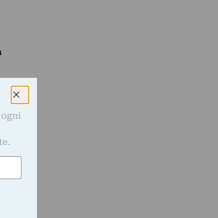
a
 ogni
e
te.