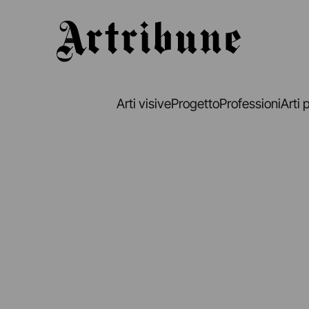
Artribune
Arti visive
Progetto
Professioni
Arti 