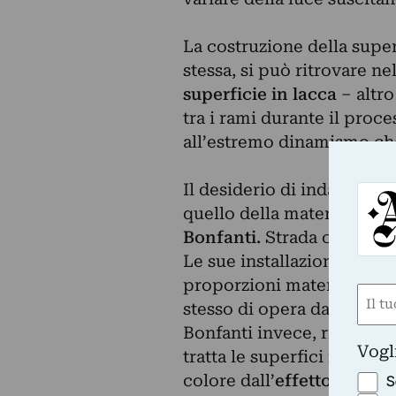
La costruzione della supe
stessa, si può ritrovare n
superficie in lacca
– altro
tra i rami durante il proce
all’estremo dinamismo che
Il desiderio di indagare la
quello della materia è oss
Bonfanti.
Strada ci invita
Le sue installazioni a par
proporzioni matematiche, s
Nom
stesso di opera da parete.
(Obbli
Bonfanti invece, rimanendo
Nome
Vogl
tratta le superfici monoc
colore dall’
effetto forte
S