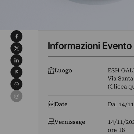
Condividi su Facebook
Informazioni Evento
Condividi su X
Condividi su LinkedIn
Condividi su Pinterest
Luogo
ESH GAL
Via Santa 
Condividi su WhatsApp
(Clicca q
Condividi su Email
Date
Dal
14/11
Vernissage
14/11/20
ore 18