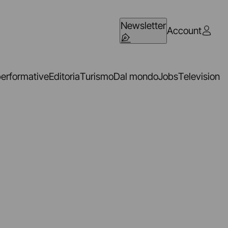
Newsletter
Account
performative
Editoria
Turismo
Dal mondo
Jobs
Television