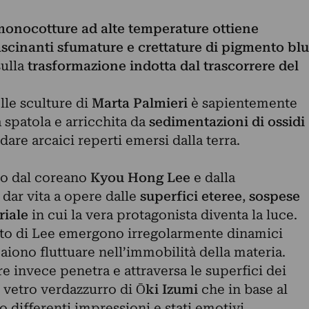
onocotture ad alte temperature ottiene
ascinanti sfumature e crettature di pigmento blu
sulla
trasformazione indotta dal trascorrere del
lle sculture di
Marta Palmieri
è sapientemente
 spatola e arricchita da
sedimentazioni di ossidi
are arcaici reperti emersi dalla terra.
lto dal coreano
Kyou Hong Lee
e dalla
 dar vita a opere dalle
superfici eteree
,
sospese
riale
in cui la vera protagonista diventa la luce.
inato di Lee emergono irregolarmente dinamici
paiono fluttuare nell’immobilità della materia.
e invece penetra e attraversa le superfici dei
in vetro verdazzurro di
Ōki Izumi
che in base al
o differenti impressioni e stati emotivi.