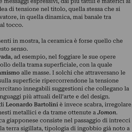
 messaggi espressivi, dai più tattili e materici ai
dea di tensione nel titolo, quella stessa che si
vatore, in quella dinamica, mai banale tra
al tocco.
senti in mostra, la ceramica è forse quello che
esto senso.
wada
, ad esempio, nel foggiare le sue opere
ollo della trama superficiale, con la quale
namismo
alle masse. I solchi che attraversano le
sulla superficie ripercorrendone la tensione
sercitano innegabili suggestioni che collegano la
nguaggi più attuali dell’arte e del design.
 di
Leonardo
Bartolini
è invece scabra, irregolare
nesti metallici e da trame ottenute a
Jomon
.
ca giapponese consiste nel passaggio di intrecci
la terra sigillata, tipologia di ingobbio già noto a