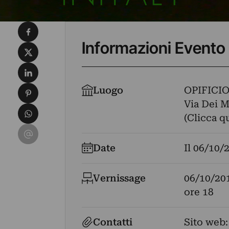
Condividi su Facebook
Informazioni Evento
Condividi su X
Condividi su LinkedIn
Condividi su Pinterest
Luogo
OPIFICI
Via Dei M
Condividi su WhatsApp
(Clicca q
Condividi su Email
Date
Il
06/10/
Vernissage
06/10/20
ore 18
Contatti
Sito web