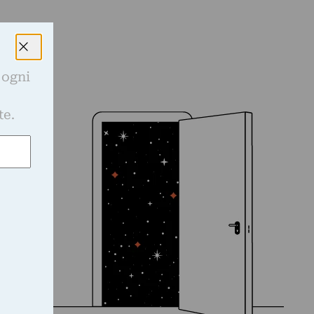
 ogni
e
te.