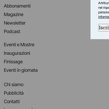
Artribun
Abbonamenti
nel ris
personal
Magazine
informa
Newsletter
Iscri
Podcast
Eventi e Mostre
Inaugurazioni
Finissage
Eventi in giornata
Chi siamo
Pubblicità
Contatti