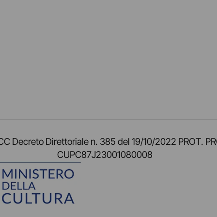
am
ok
inkedIn
su Twitch
ci su Rss
o TOCC Decreto Direttoriale n. 385 del 19/10/2022 
CUPC87J23001080008