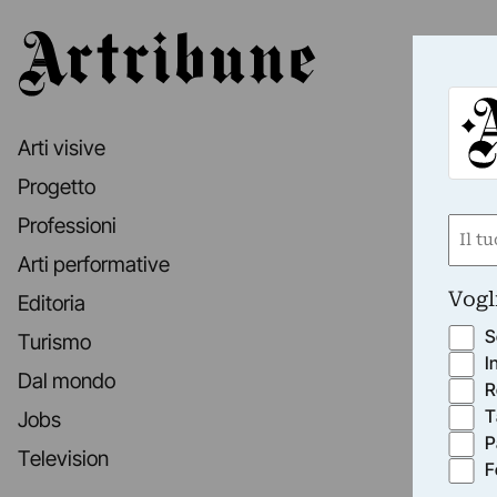
Artribune
Arti visive
Progetto
Professioni
Nom
(Requ
Arti performative
First
Vogl
Editoria
S
Turismo
I
Dal mondo
R
T
Jobs
P
Television
F