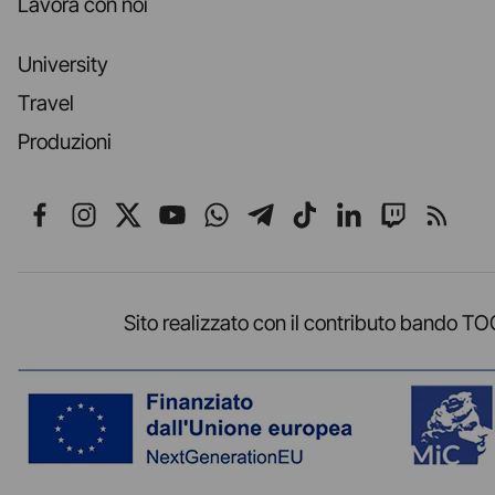
Lavora con noi
University
Travel
Produzioni
Seguici su Facebook
Seguici su Instagram
Seguici su X
Seguici su YouTube
Seguici su WhatsApp
Seguici su Telegr
Seguici su TikT
Seguici su L
Seguici 
Segui
Sito realizzato con il contributo band