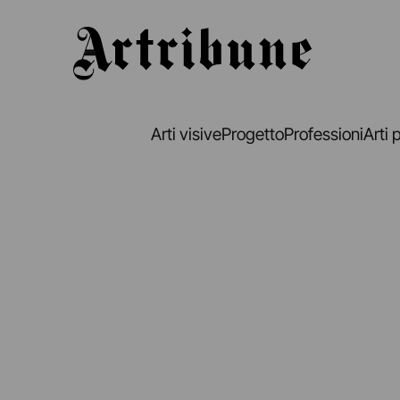
Artribune
Arti visive
Progetto
Professioni
Arti 