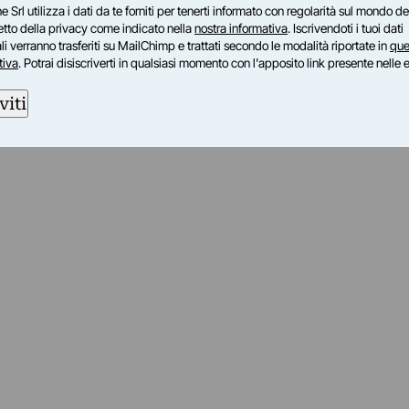
e Srl utilizza i dati da te forniti per tenerti informato con regolarità sul mondo del
petto della privacy come indicato nella
nostra informativa
. Iscrivendoti i tuoi dati
i verranno trasferiti su MailChimp e trattati secondo le modalità riportate in
que
tiva
. Potrai disiscriverti in qualsiasi momento con l'apposito link presente nelle 
viti