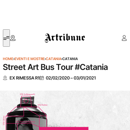
Artribune
HOME
›
EVENTI E MOSTRE
›
CATANIA
›
CATANIA
Street Art Bus Tour #Catania
EX RIMESSA R1
02/02/2020
–
03/01/2021