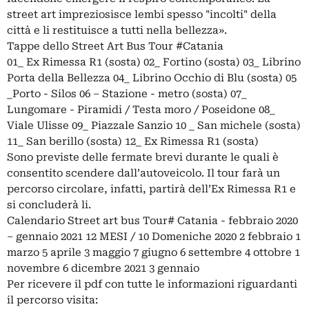
street art impreziosisce lembi spesso "incolti" della
città e li restituisce a tutti nella bellezza».
Tappe dello Street Art Bus Tour #Catania
01_ Ex Rimessa R1 (sosta) 02_ Fortino (sosta) 03_ Librino
Porta della Bellezza 04_ Librino Occhio di Blu (sosta) 05
_Porto - Silos 06 – Stazione - metro (sosta) 07_
Lungomare - Piramidi / Testa moro / Poseidone 08_
Viale Ulisse 09_ Piazzale Sanzio 10 _ San michele (sosta)
11_ San berillo (sosta) 12_ Ex Rimessa R1 (sosta)
Sono previste delle fermate brevi durante le quali è
consentito scendere dall’autoveicolo. Il tour farà un
percorso circolare, infatti, partirà dell’Ex Rimessa R1 e
si concluderà li.
Calendario Street art bus Tour# Catania - febbraio 2020
– gennaio 2021 12 MESI / 10 Domeniche 2020 2 febbraio 1
marzo 5 aprile 3 maggio 7 giugno 6 settembre 4 ottobre 1
novembre 6 dicembre 2021 3 gennaio
Per ricevere il pdf con tutte le informazioni riguardanti
il percorso visita: