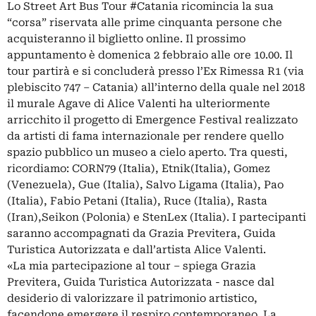
Lo Street Art Bus Tour #Catania ricomincia la sua
“corsa” riservata alle prime cinquanta persone che
acquisteranno il biglietto online. Il prossimo
appuntamento è domenica 2 febbraio alle ore 10.00. Il
tour partirà e si concluderà presso l’Ex Rimessa R1 (via
plebiscito 747 – Catania) all’interno della quale nel 2018
il murale Agave di Alice Valenti ha ulteriormente
arricchito il progetto di Emergence Festival realizzato
da artisti di fama internazionale per rendere quello
spazio pubblico un museo a cielo aperto. Tra questi,
ricordiamo: CORN79 (Italia), Etnik(Italia), Gomez
(Venezuela), Gue (Italia), Salvo Ligama (Italia), Pao
(Italia), Fabio Petani (Italia), Ruce (Italia), Rasta
(Iran),Seikon (Polonia) e StenLex (Italia). I partecipanti
saranno accompagnati da Grazia Previtera, Guida
Turistica Autorizzata e dall’artista Alice Valenti.
«La mia partecipazione al tour – spiega Grazia
Previtera, Guida Turistica Autorizzata - nasce dal
desiderio di valorizzare il patrimonio artistico,
facendone emergere il respiro contemporaneo. La