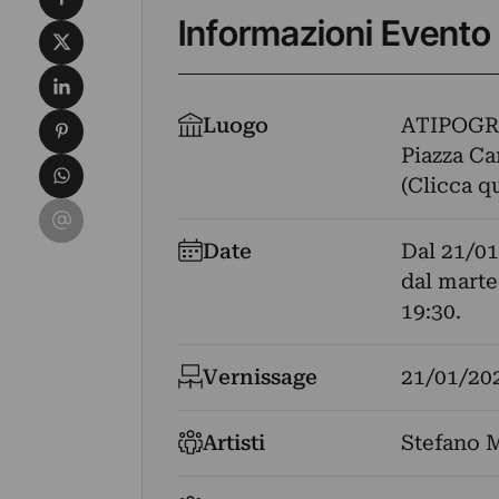
Informazioni Evento
Condividi su X
Condividi su LinkedIn
Condividi su Pinterest
Luogo
ATIPOGR
Piazza Ca
Condividi su WhatsApp
(Clicca q
Condividi su Email
Date
Dal
21/01
dal marted
19:30.
Vernissage
21/01/20
Artisti
Stefano M