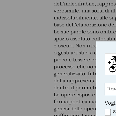
dell’indecifrabile, rappr
verosimile, una sorta di i
indissolubilmente, alle su
base dell’elaborazione del 
Le sue parole sono ombre 
spazio assoluto collocati i
e oscuri. Non ritratti o fi
o gesti artistici a cui gua
piccole tessere che diven
processo che non è più s
generalizzato, filtrato dal
della rappresentazione vi
Nom
dentro il perimetro delle 
Le opere esposte saranno 
(Requ
First
forma poetica ma anche cr
Vogl
genesi delle opere dell’a
S
riaffiorano, luoghi dimenti