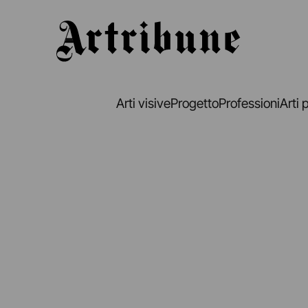
Artribune
Arti visive
Progetto
Professioni
Arti 