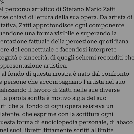
3.
l percorso artistico di Stefano Mario Zatti
 chiavi di lettura della sua opera. Da artista di
tativa, Zatti approfondisce ogni componente
tituendone una forma visibile e superando la
sentazione fattuale della percezione quotidiana
riere del concettuale e facendosi interprete
tegrità e sincerità, di quegli schemi reconditi ch
appresentazione artistica.
a al fondo di questa mostra è nato dal confronto
elle persone che accompagnano l’artista nel suo
lizzando il lavoro di Zatti nelle sue diverse
 la parola scritta è motivo sigla del suo
orti che al fondo di ogni opera esisteva un
 latente, che esprime con la scrittura ogni
Questa forma di enciclopedia personale, di abaco
ei suoi libretti fittamente scritti al limite