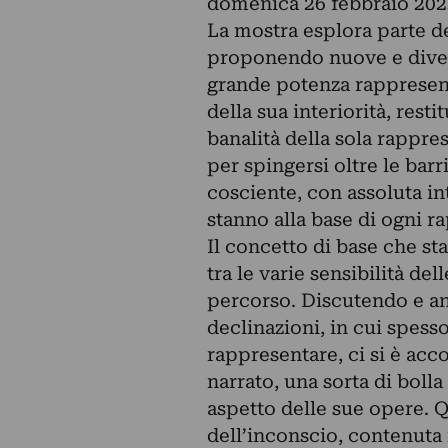
domenica 26 febbraio 202
La mostra esplora parte de
proponendo nuove e diverse
grande potenza rappresen
della sua interiorità, res
banalità della sola rappre
per spingersi oltre le bar
cosciente, con assoluta in
stanno alla base di ogni r
Il concetto di base che st
tra le varie sensibilità d
percorso. Discutendo e ana
declinazioni, in cui spesso
rappresentare, ci si è acc
narrato, una sorta di bolla
aspetto delle sue opere. 
dell’inconscio, contenuta n