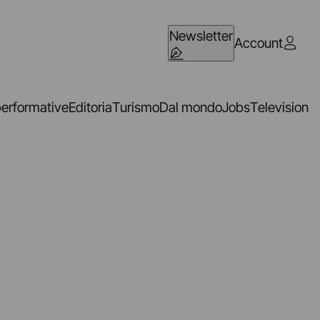
Newsletter
Account
performative
Editoria
Turismo
Dal mondo
Jobs
Television