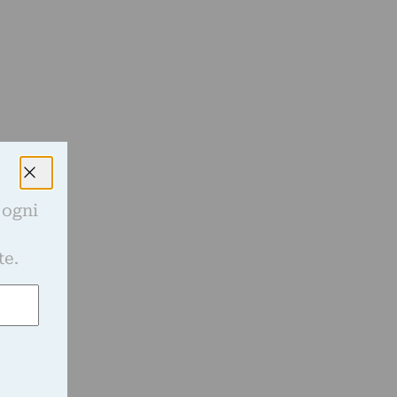
e
 ogni
e
te.