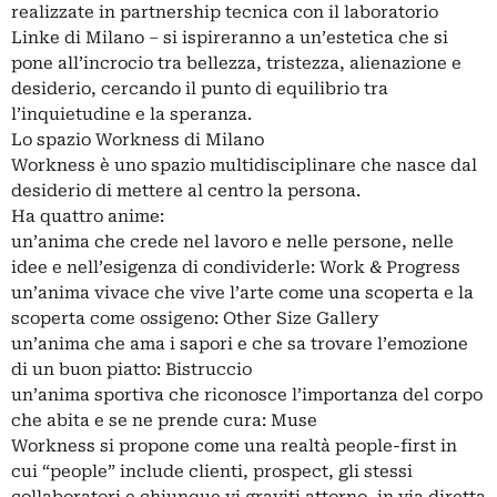
realizzate in partnership tecnica con il laboratorio
Linke di Milano – si ispireranno a un’estetica che si
pone all’incrocio tra bellezza, tristezza, alienazione e
desiderio, cercando il punto di equilibrio tra
l’inquietudine e la speranza.
Lo spazio Workness di Milano
Workness è uno spazio multidisciplinare che nasce dal
desiderio di mettere al centro la persona.
Ha quattro anime:
un’anima che crede nel lavoro e nelle persone, nelle
idee e nell’esigenza di condividerle: Work & Progress
un’anima vivace che vive l’arte come una scoperta e la
scoperta come ossigeno: Other Size Gallery
un’anima che ama i sapori e che sa trovare l’emozione
di un buon piatto: Bistruccio
un’anima sportiva che riconosce l’importanza del corpo
che abita e se ne prende cura: Muse
Workness si propone come una realtà people-first in
cui “people” include clienti, prospect, gli stessi
collaboratori e chiunque vi graviti attorno, in via diretta