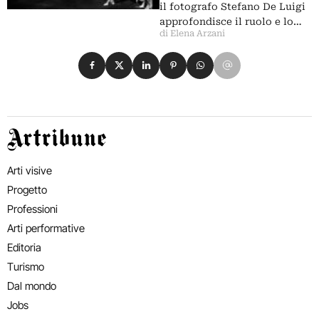
il fotografo Stefano De Luigi
approfondisce il ruolo e lo…
di Elena Arzani
Condividi su Facebook
Condividi su X
Condividi su LinkedIn
Condividi su Pinterest
Condividi su WhatsApp
Condividi su Email
Artribune
Arti visive
Progetto
Professioni
Arti performative
Editoria
Turismo
Dal mondo
Jobs