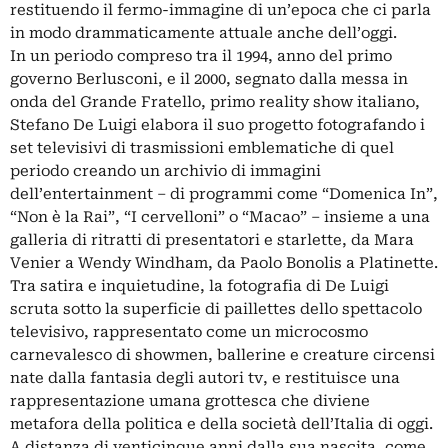
restituendo il fermo-immagine di un’epoca che ci parla
in modo drammaticamente attuale anche dell’oggi.
In un periodo compreso tra il 1994, anno del primo
governo Berlusconi, e il 2000, segnato dalla messa in
onda del Grande Fratello, primo reality show italiano,
Stefano De Luigi elabora il suo progetto fotografando i
set televisivi di trasmissioni emblematiche di quel
periodo creando un archivio di immagini
dell’entertainment – di programmi come “Domenica In”,
“Non è la Rai”, “I cervelloni” o “Macao” – insieme a una
galleria di ritratti di presentatori e starlette, da Mara
Venier a Wendy Windham, da Paolo Bonolis a Platinette.
Tra satira e inquietudine, la fotografia di De Luigi
scruta sotto la superficie di paillettes dello spettacolo
televisivo, rappresentato come un microcosmo
carnevalesco di showmen, ballerine e creature circensi
nate dalla fantasia degli autori tv, e restituisce una
rappresentazione umana grottesca che diviene
metafora della politica e della società dell’Italia di oggi.
A distanza di venticinque anni dalla sua nascita, come