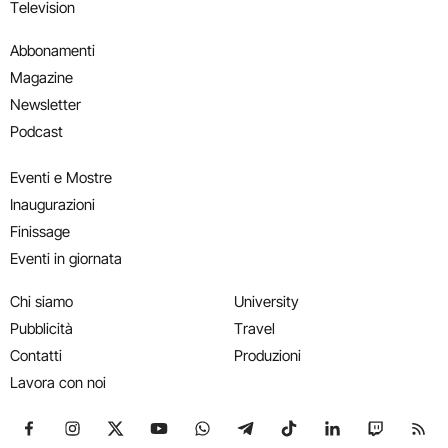
Television
Abbonamenti
Magazine
Newsletter
Podcast
Eventi e Mostre
Inaugurazioni
Finissage
Eventi in giornata
Chi siamo
University
Pubblicità
Travel
Contatti
Produzioni
Lavora con noi
Seguici su Facebook
Seguici su Instagram
Seguici su X
Seguici su YouTube
Seguici su WhatsApp
Seguici su Telegram
Seguici su TikTok
Seguici su Link
Seguici su
Segui