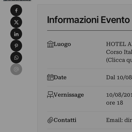
Condividi su Facebook
Informazioni Evento
Condividi su X
Condividi su LinkedIn
Condividi su Pinterest
Luogo
HOTEL 
Corso Ita
Condividi su WhatsApp
(Clicca q
Condividi su Email
Date
Dal
10/08
Vernissage
10/08/20
ore 18
Contatti
Email:
di