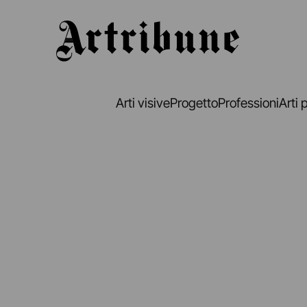
Artribune
Arti visive
Progetto
Professioni
Arti 