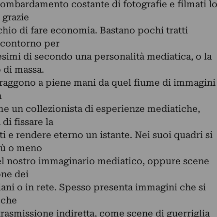
bombardamento costante di fotografie e filmati l
 grazie
cchio di fare economia. Bastano pochi tratti
i contorno per
esimi di secondo una personalità mediatica, o la
 di massa.
 traggono a piene mani da quel fiume di immagini
à
me un collezionista di esperienze mediatiche,
di fissare la
ti e rendere eterno un istante. Nei suoi quadri si
iù o meno
el nostro immaginario mediatico, oppure scene
one dei
diani o in rete. Spesso presenta immagini che si
 che
rasmissione indiretta, come scene di guerriglia