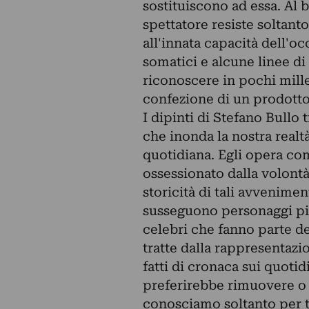
sostituiscono ad essa. Al 
spettatore resiste soltanto
all'innata capacità dell'o
somatici e alcune linee d
riconoscere in pochi mill
confezione di un prodotto
I dipinti di Stefano Bullo
che inonda la nostra realt
quotidiana. Egli opera co
ossessionato dalla volontà 
storicità di tali avvenimen
susseguono personaggi p
celebri che fanno parte d
tratte dalla rappresentazi
fatti di cronaca sui quoti
preferirebbe rimuovere o
conosciamo soltanto per t