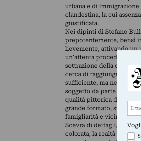
urbana e di immigrazione
clandestina, la cui assenza
giustificata.
Nei dipinti di Stefano Bul
prepotentemente, bensì i
lievemente, attivando un 
un'attenta procedura di
sottrazione della definitezz
cerca di raggiungere la f
sufficiente, ma necessaria
soggetto da parte dello sp
qualità pittorica del giovan
Nom
grande formato, supporta 
(Requ
famigliarità e vicinanza de
First
Vogl
Scevra di dettagli, ma er
colorata, la realtà che di
S