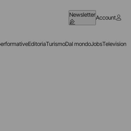
Newsletter
Account
performative
Editoria
Turismo
Dal mondo
Jobs
Television