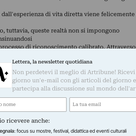
 dall'esperienza di vita diretta viene felicemente
lo, tuttavia, queste realtà non si impongono
nsinuandosi
processo di riconoscimento calibrato. Attraverso
Lettera, la newsletter quotidiana
a, infatti, nei suoi ritratti e nelle scene d'assiem
orma
Non perdetevi il meglio di Artribune! Ricevi
, che permetta l'identificazione sicura del
giorno un'e-mail con gli articoli del giorno 
ettatore. La
partecipa alla discussione sul mondo dell'ar
e veneziano, sia nei ritratti che nei dipinti di
e
Email
la
ired)
(Required)
llo spettatore con i soggetti rappresentati.
io ricevere anche:
oicamente
pinge si presenta come le immagini trasmesse da
egnala
: focus su mostre, festival, didattica ed eventi culturali