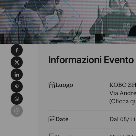
Condividi su Facebook
Informazioni Evento
Condividi su X
Condividi su LinkedIn
Condividi su Pinterest
Luogo
KOBO S
Via Andrea
Condividi su WhatsApp
(Clicca q
Condividi su Email
Date
Dal
08/11