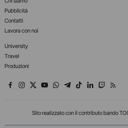
Chi siamo
Pubblicità
Contatti
Lavora con noi
University
Travel
Produzioni
Seguici su Facebook
Seguici su Instagram
Seguici su X
Seguici su YouTube
Seguici su WhatsApp
Seguici su Telegr
Seguici su TikT
Seguici su L
Seguici 
Segui
Sito realizzato con il contributo band