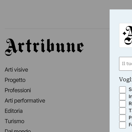
Artribune
Nom
Arti visive
(Obbli
Nome
Vogl
Progetto
S
Professioni
I
Arti performative
R
T
Editoria
P
Turismo
F
Dal mondo