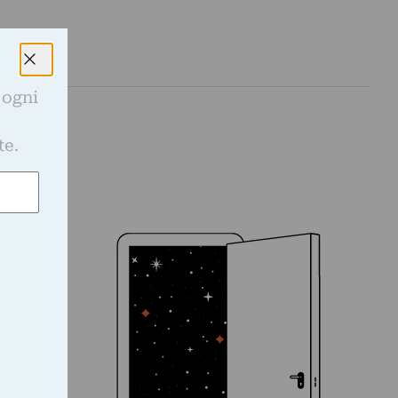
 ogni
e
te.