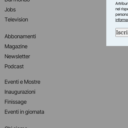
Artribun
Jobs
nel ris
personal
Television
informa
Iscri
Abbonamenti
Magazine
Newsletter
Podcast
Eventi e Mostre
Inaugurazioni
Finissage
Eventi in giornata