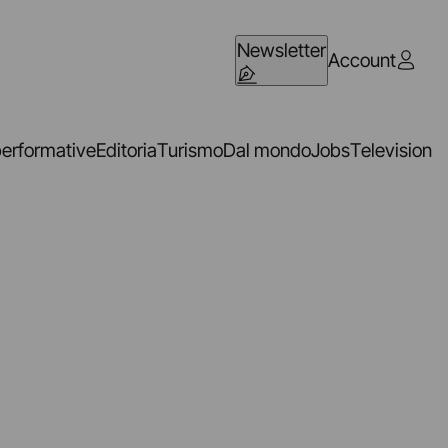
Newsletter
Account
performative
Editoria
Turismo
Dal mondo
Jobs
Television