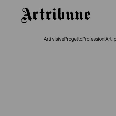
Artribune
Arti visive
Progetto
Professioni
Arti 