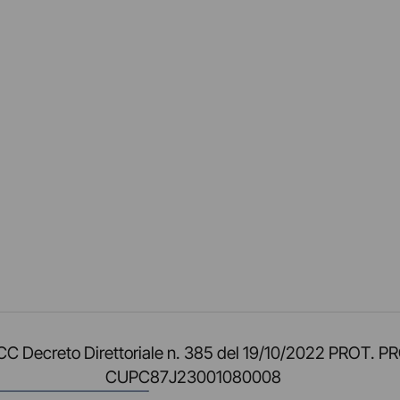
am
ok
inkedIn
su Twitch
ci su Rss
o TOCC Decreto Direttoriale n. 385 del 19/10/2022 
CUPC87J23001080008