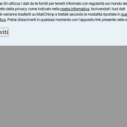
e Srl utilizza i dati da te forniti per tenerti informato con regolarità sul mondo del
petto della privacy come indicato nella
nostra informativa
. Iscrivendoti i tuoi dati
i verranno trasferiti su MailChimp e trattati secondo le modalità riportate in
que
tiva
. Potrai disiscriverti in qualsiasi momento con l'apposito link presente nelle 
viti