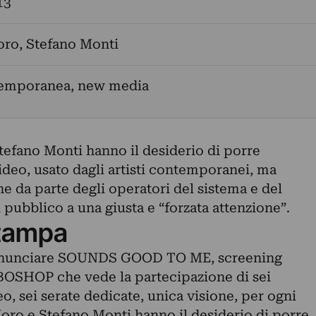
13
oro
,
Stefano Monti
temporanea, new media
tefano Monti hanno il desiderio di porre
ideo, usato dagli artisti contemporanei, ma
e da parte degli operatori del sistema e del
 pubblico a una giusta e “forzata attenzione”.
tampa
annunciare SOUNDS GOOD TO ME, screening
BOSHOP che vede la partecipazione di sei
eo, sei serate dedicate, unica visione, per ogni
Moro e Stefano Monti hanno il desiderio di porre