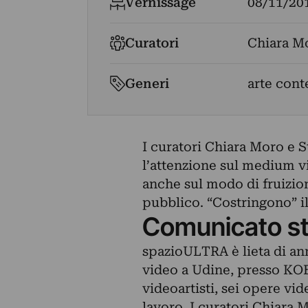
Vernissage
08/11/20
Curatori
Chiara M
Generi
arte con
I curatori Chiara Moro e S
l’attenzione sul medium v
anche sul modo di fruizion
pubblico. “Costringono” il
Comunicato s
spazioULTRA è lieta di 
video a Udine, presso KO
videoartisti, sei opere vid
lavoro. I curatori Chiara 