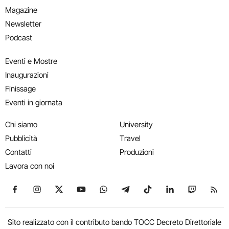
Magazine
Newsletter
Podcast
Eventi e Mostre
Inaugurazioni
Finissage
Eventi in giornata
Chi siamo
University
Pubblicità
Travel
Contatti
Produzioni
Lavora con noi
Seguici su Facebook
Seguici su Instagram
Seguici su X
Seguici su YouTube
Seguici su WhatsApp
Seguici su Telegram
Seguici su TikTok
Seguici su Link
Seguici su
Segui
Sito realizzato con il contributo bando TOCC Decreto Direttoriale