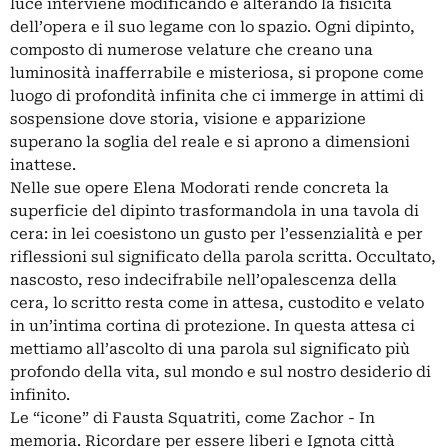
luce interviene modificando e alterando la fisicità
dell’opera e il suo legame con lo spazio. Ogni dipinto,
composto di numerose velature che creano una
luminosità inafferrabile e misteriosa, si propone come
luogo di profondità infinita che ci immerge in attimi di
sospensione dove storia, visione e apparizione
superano la soglia del reale e si aprono a dimensioni
inattese.
Nelle sue opere Elena Modorati rende concreta la
superficie del dipinto trasformandola in una tavola di
cera: in lei coesistono un gusto per l’essenzialità e per
riflessioni sul significato della parola scritta. Occultato,
nascosto, reso indecifrabile nell’opalescenza della
cera, lo scritto resta come in attesa, custodito e velato
in un’intima cortina di protezione. In questa attesa ci
mettiamo all’ascolto di una parola sul significato più
profondo della vita, sul mondo e sul nostro desiderio di
infinito.
Le “icone” di Fausta Squatriti, come Zachor - In
memoria. Ricordare per essere liberi e Ignota città