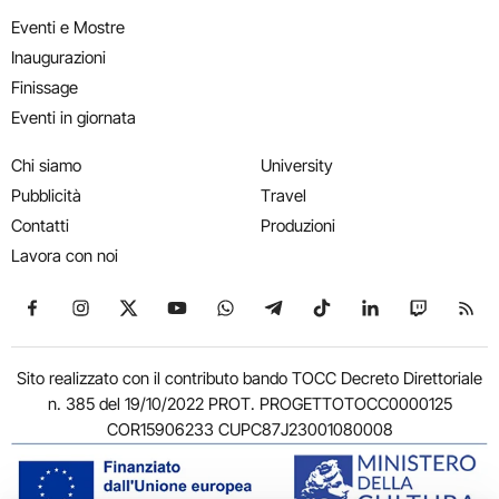
Eventi e Mostre
Inaugurazioni
Finissage
Eventi in giornata
Chi siamo
University
Pubblicità
Travel
Contatti
Produzioni
Lavora con noi
Seguici su Facebook
Seguici su Instagram
Seguici su X
Seguici su YouTube
Seguici su WhatsApp
Seguici su Telegram
Seguici su TikTok
Seguici su Link
Seguici su
Segui
Sito realizzato con il contributo bando TOCC Decreto Direttoriale
n. 385 del 19/10/2022 PROT. PROGETTOTOCC0000125
COR15906233 CUPC87J23001080008