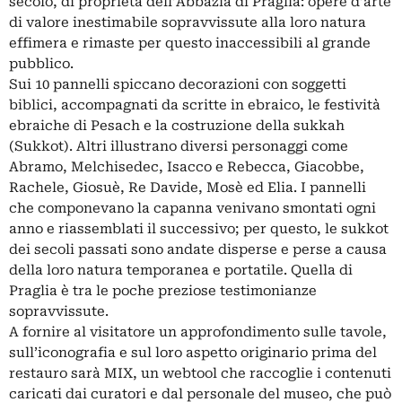
secolo, di proprietà dell’Abbazia di Praglia: opere d’arte
di valore inestimabile sopravvissute alla loro natura
effimera e rimaste per questo inaccessibili al grande
pubblico.
Sui 10 pannelli spiccano decorazioni con soggetti
biblici, accompagnati da scritte in ebraico, le festività
ebraiche di Pesach e la costruzione della sukkah
(Sukkot). Altri illustrano diversi personaggi come
Abramo, Melchisedec, Isacco e Rebecca, Giacobbe,
Rachele, Giosuè, Re Davide, Mosè ed Elia. I pannelli
che componevano la capanna venivano smontati ogni
anno e riassemblati il successivo; per questo, le sukkot
dei secoli passati sono andate disperse e perse a causa
della loro natura temporanea e portati­le. Quella di
Praglia è tra le poche preziose testimonianze
sopravvissute.
A fornire al visitatore un approfondimento sulle tavole,
sull’iconografia e sul loro aspetto originario prima del
restauro sarà MIX, un webtool che raccoglie i contenuti
ca­ricati dai curatori e dal personale del museo, che può