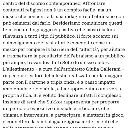
centro del discorso contemporaneo. Affrontare
contenuti religiosi non è un compito facile, ma un
museo che concentra la sua indagine sull’ebraismo non
può esimersi dal farlo. Desideriamo comunicare questi
temi con un linguaggio espositivo che mostri la loro
rilevanza a tutti i tipi di pubblico. Il forte accento sul
coinvolgimento dei visi­tatori è concepito come un
mezzo per rompere la barriera dell’’alterità’, per aiutare
a trasmet­tere la peculiarità dell’ebraismo a un pubblico
più ampio, trovandosi tutti Sotto lo stesso cielo».
L’allestimento – a cura dell’architetto Giulia Gallerani –
rispecchia i valori della festa: realizzato per la maggior
parte con il cartone a tripla onda, è a basso impatto
ambientale e riciclabile, e ha rappresentato una vera e
propria sfida. Si è voluto declinare infatti il complesso
insieme di temi che Sukkot rappresenta per proporre
un percorso espositivo inusuale e articolato, che
chiama a intervenire, a partecipare, a mettersi in gioco,
e connettere la simbologia religiosa a riferimenti che