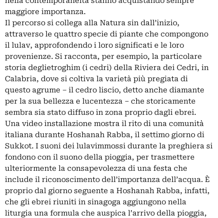
nella contemporaneità stanno acquistando sempre
maggiore importanza.
Il percorso si collega alla Natura sin dall’inizio,
attraverso le quattro specie di piante che compongono
il lulav, approfondendo i loro significati e le loro
provenienze. Si racconta, per esempio, la particolare
storia deglietroghim (i cedri) della Riviera dei Cedri, in
Calabria, dove si coltiva la varietà più pregiata di
questo agrume – il cedro liscio, detto anche diamante
per la sua bellezza e lucentezza – che storicamente
sembra sia stato diffuso in zona proprio dagli ebrei.
Una video installazione mostra il rito di una comunità
italia­na durante Hoshanah Rabba, il settimo giorno di
Sukkot. I suoni dei lulavimmossi durante la preghiera si
fondono con il suono della pioggia, per trasmettere
ulteriormente la consapevolezza di una festa che
include il riconoscimento dell’importanza dell’acqua. È
proprio dal giorno seguente a Hoshanah Rabba, infatti,
che gli ebrei riuniti in sinagoga aggiungono nella
liturgia una formula che auspica l’arrivo della pioggia,