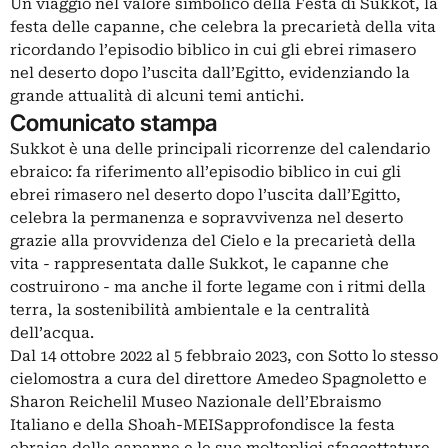
Un viaggio nel valore simbolico della Festa di Sukkot, la
festa delle capanne, che celebra la precarietà della vita
ricordando l’episodio biblico in cui gli ebrei rimasero
nel deserto dopo l’uscita dall’Egitto, evidenziando la
grande attualità di alcuni temi antichi.
Comunicato stampa
Sukkot è una delle principali ricorrenze del calendario
ebraico: fa riferimento all’episodio biblico in cui gli
ebrei rimasero nel deserto dopo l’uscita dall’Egitto,
celebra la permanenza e sopravvivenza nel deserto
grazie alla provvidenza del Cielo e la precarietà della
vita - rappresentata dalle Sukkot, le capanne che
costruirono - ma anche il forte legame con i ritmi della
terra, la sostenibilità ambientale e la centralità
dell’acqua.
Dal 14 ottobre 2022 al 5 febbraio 2023, con Sotto lo stesso
cielomostra a cura del direttore Amedeo Spagnoletto e
Sharon Reichelil Museo Nazionale dell’Ebraismo
Italiano e della Shoah-MEISapprofondisce la festa
ebraica delle capanne e le sue molteplici sfaccettature.