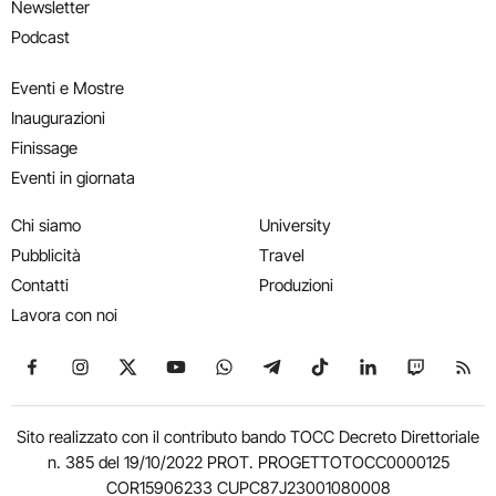
Newsletter
Podcast
Eventi e Mostre
Inaugurazioni
Finissage
Eventi in giornata
Chi siamo
University
Pubblicità
Travel
Contatti
Produzioni
Lavora con noi
Seguici su Facebook
Seguici su Instagram
Seguici su X
Seguici su YouTube
Seguici su WhatsApp
Seguici su Telegram
Seguici su TikTok
Seguici su Link
Seguici su
Segui
Sito realizzato con il contributo bando TOCC Decreto Direttoriale
n. 385 del 19/10/2022 PROT. PROGETTOTOCC0000125
COR15906233 CUPC87J23001080008