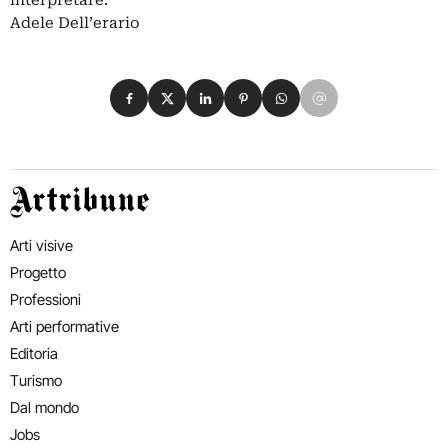
interpretare.
Adele Dell’erario
Condividi su Facebook
Condividi su X
Condividi su LinkedIn
Condividi su Pinterest
Condividi su WhatsApp
Condividi su Email
Artribune
Arti visive
Progetto
Professioni
Arti performative
Editoria
Turismo
Dal mondo
Jobs