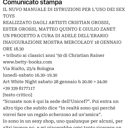
Comunicato stampa
IL NUVO MANUALE DI ISTRUZIONI PER L’USO DEI SEX
TOYS
REALIZZATO DAGLI ARTISTI CRISTIAN GROSSI,
ESTER GROSSI, MATTEO QUINTO E GIULIO ZANET
UN PROGETTO A CURA DI ADELE DELL’ERARIO
INAUGURAZIONE MOSTRA MERCOLADY 18 GENNAIO
ORE 18.30
+ tributo ai classici anni ’50 di Christian Rainer
www.betty-books.com
Via Rialto, 23/a Bologna
lunedì-sabato 16.30-19.30
Art White Night sabato 28 gennaio h 20.00 > 24.00
+39 339 8177117
[testo critico]
“Scusate non è qui la sede dell’Unicef?”. Poi entra un
altro tipo che subito dice “In realtà sono qui perché
vorrei fare un regalo scherzoso ad un’amica”.
Io sono in un sexy shop, uno qualunque per alcuni, per
altri invece no, e mi piacerebbe ogni tanto ricevere un