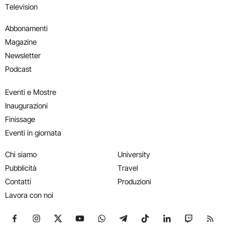
Television
Abbonamenti
Magazine
Newsletter
Podcast
Eventi e Mostre
Inaugurazioni
Finissage
Eventi in giornata
Chi siamo
University
Pubblicità
Travel
Contatti
Produzioni
Lavora con noi
Seguici su Facebook
Seguici su Instagram
Seguici su X
Seguici su YouTube
Seguici su WhatsApp
Seguici su Telegram
Seguici su TikTok
Seguici su Link
Seguici su
Segui