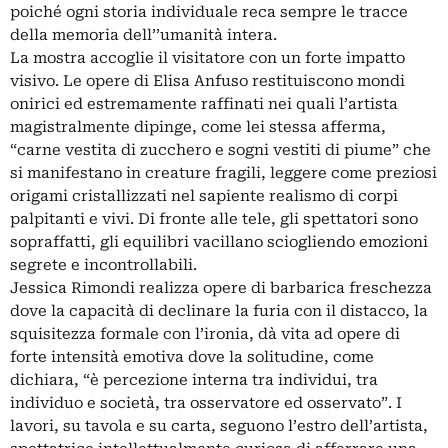
poiché ogni storia individuale reca sempre le tracce
della memoria dell’’umanità intera.
La mostra accoglie il visitatore con un forte impatto
visivo. Le opere di Elisa Anfuso restituiscono mondi
onirici ed estremamente raffinati nei quali l’artista
magistralmente dipinge, come lei stessa afferma,
“carne vestita di zucchero e sogni vestiti di piume” che
si manifestano in creature fragili, leggere come preziosi
origami cristallizzati nel sapiente realismo di corpi
palpitanti e vivi. Di fronte alle tele, gli spettatori sono
sopraffatti, gli equilibri vacillano sciogliendo emozioni
segrete e incontrollabili.
Jessica Rimondi realizza opere di barbarica freschezza
dove la capacità di declinare la furia con il distacco, la
squisitezza formale con l’ironia, dà vita ad opere di
forte intensità emotiva dove la solitudine, come
dichiara, “è percezione interna tra individui, tra
individuo e società, tra osservatore ed osservato”. I
lavori, su tavola e su carta, seguono l’estro dell’artista,