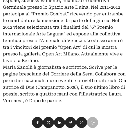
espone, successivamente, alla mostra collettiva
Germinale presso lo Spazio Arte Duina. Nel 2011-2012
partecipa al “Premio Combat” ricevendo per entrambe
le candidature la menzione da parte della giuria. Nel
2012 viene selezionata tra i finalisti del "6° Premio
internazionale Arte Laguna" ed espone alla collettiva
tenutasi presso l'Arsenale di Venezia.Lo stesso anno è
tra i vincitori del premio "Open Art" di cui la mostra
presso la galleria Open Art Milano. Attualmente vive e
lavora a Berlino.
Maria Zanolli è giornalista e scrittrice. Scrive per le
pagine bresciane del Corriere della Sera. Collabora con
periodici nazionali, cura eventi e progetti editoriali. Già
autrice di Due (Campanotto, 2006), il suo ultimo libro di
poesie, scritto a quattro mani con l'illustratrice Laura
Veronesi, è Dopo le parole.
Condividi su Facebook
Condividi su X
Condividi su LinkedIn
Condividi su Pinterest
Condividi su WhatsApp
Condividi su Email