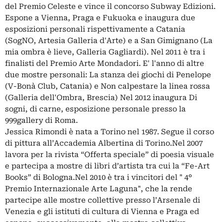
del Premio Celeste e vince il concorso Subway Edizioni.
Espone a Vienna, Praga e Fukuoka e inaugura due
esposizioni personali rispettivamente a Catania
(SogNO, Artesia Galleria d'Arte) e a San Gimignano (La
mia ombra è lieve, Galleria Gagliardi). Nel 2011 è tra i
finalisti del Premio Arte Mondadori. E' l'anno di altre
due mostre personali: La stanza dei giochi di Penelope
(V-Bonà Club, Catania) e Non calpestare la linea rossa
(Galleria dell'Ombra, Brescia) Nel 2012 inaugura Di
sogni, di carne, esposizione personale presso la
999gallery di Roma.
Jessica Rimondi è nata a Torino nel 1987. Segue il corso
di pittura all’Accademia Albertina di Torino.Nel 2007
lavora per la rivista “Offerta speciale” di poesia visuale
e partecipa a mostre di libri d’artista tra cui la “Fe-Art
Books” di Bologna.Nel 2010 è tra i vincitori del " 4°
Premio Internazionale Arte Laguna", che la rende
partecipe alle mostre collettive presso l’Arsenale di
Venezia e gli istituti di cultura di Vienna e Praga ed