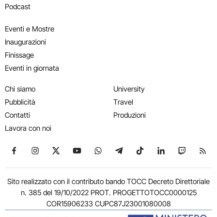
Podcast
Eventi e Mostre
Inaugurazioni
Finissage
Eventi in giornata
Chi siamo
University
Pubblicità
Travel
Contatti
Produzioni
Lavora con noi
Seguici su Facebook
Seguici su Instagram
Seguici su X
Seguici su YouTube
Seguici su WhatsApp
Seguici su Telegram
Seguici su TikTok
Seguici su Link
Seguici su
Segui
Sito realizzato con il contributo bando TOCC Decreto Direttoriale
n. 385 del 19/10/2022 PROT. PROGETTOTOCC0000125
COR15906233 CUPC87J23001080008