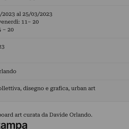
/2023
al
25/03/2023
venerdì: 11– 20
5 – 20
23
rlando
llettiva, disegno e grafica, urban art
board art curata da Davide Orlando.
tampa