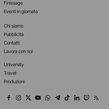
Finissage
Eventi in giornata
Chi siamo
Pubblicità
Contatti
Lavora con noi
University
Travel
Produzioni
Seguici su Facebook
Seguici su Instagram
Seguici su X
Seguici su YouTube
Seguici su WhatsApp
Seguici su Telegr
Seguici su TikT
Seguici su L
Seguici 
Segui