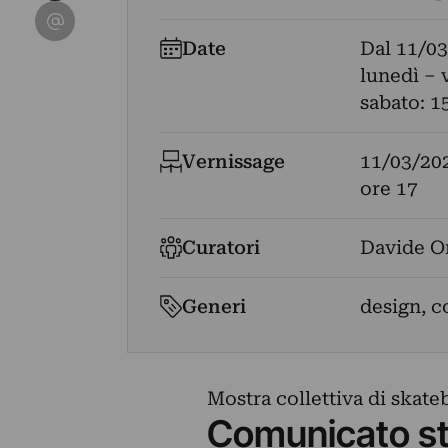
Condividi su Email
Date
Dal
11/03
lunedì – 
sabato: 1
Vernissage
11/03/20
ore 17
Curatori
Davide O
Generi
design, co
Mostra collettiva di skate
Comunicato s