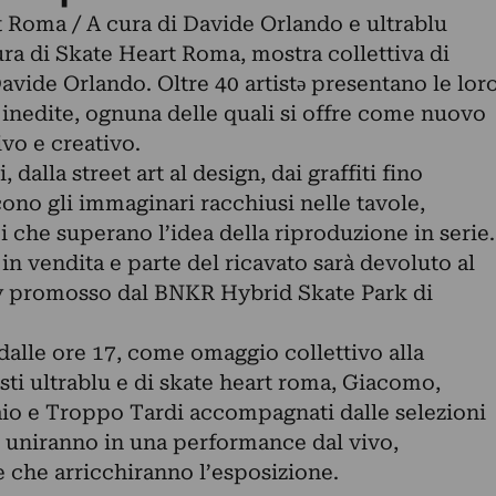
t Roma / A cura di Davide Orlando e ultrablu
tura di Skate Heart Roma, mostra collettiva di
avide Orlando. Oltre 40 artistə presentano le lor
0 inedite, ognuna delle quali si offre come nuovo
ivo e creativo.
, dalla street art al design, dai graffiti fino
scono gli immaginari racchiusi nelle tavole,
 che superano l’idea della riproduzione in serie.
n vendita e parte del ricavato sarà devoluto al
y promosso dal BNKR Hybrid Skate Park di
dalle ore 17, come omaggio collettivo alla
tisti ultrablu e di skate heart roma, Giacomo,
aio e Troppo Tardi accompagnati dalle selezioni
 uniranno in una performance dal vivo,
 che arricchiranno l’esposizione.