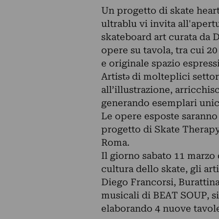
Un progetto di skate hear
ultrablu vi invita all'aper
skateboard art curata da D
opere su tavola, tra cui 2
e originale spazio espress
Artistə di molteplici settori
all’illustrazione, arricchi
generando esemplari unici
Le opere esposte saranno i
progetto di Skate Therap
Roma.
Il giorno sabato 11 marzo 
cultura dello skate, gli ar
Diego Francorsi, Burattin
musicali di BEAT SOUP, si
elaborando 4 nuove tavole