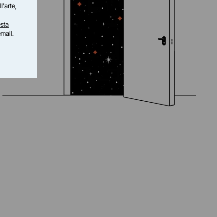
l'arte,
sta
email.