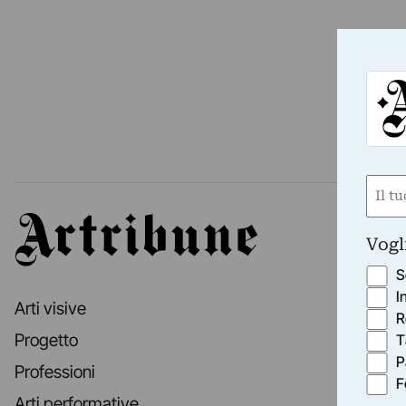
Nom
(Obbli
Artribune
Nome
Vogl
S
I
Arti visive
R
Progetto
T
P
Professioni
F
Arti performative