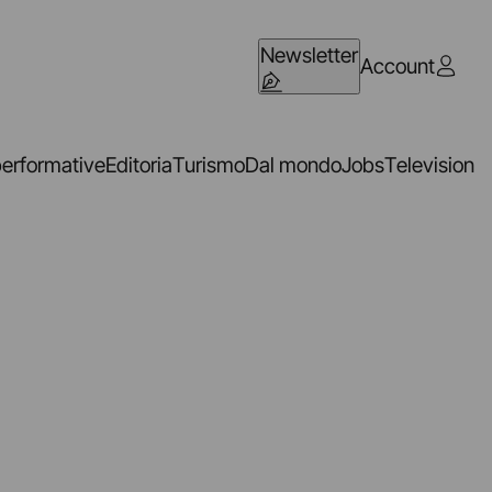
Newsletter
Account
performative
Editoria
Turismo
Dal mondo
Jobs
Television