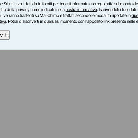
e Srl utilizza i dati da te forniti per tenerti informato con regolarità sul mondo del
petto della privacy come indicato nella
nostra informativa
. Iscrivendoti i tuoi dati
i verranno trasferiti su MailChimp e trattati secondo le modalità riportate in
que
tiva
. Potrai disiscriverti in qualsiasi momento con l'apposito link presente nelle 
viti