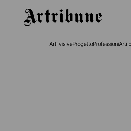
Artribune
Arti visive
Progetto
Professioni
Arti 