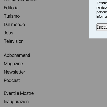
Artribun
Editoria
nel ris
personal
Turismo
informa
Dal mondo
Iscri
Jobs
Television
Abbonamenti
Magazine
Newsletter
Podcast
Eventi e Mostre
Inaugurazioni