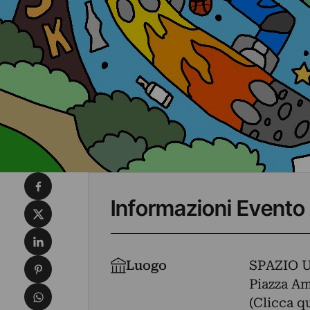
Condividi su Facebook
Informazioni Evento
Condividi su X
Condividi su LinkedIn
Condividi su Pinterest
Luogo
SPAZIO 
Piazza Am
Condividi su WhatsApp
(Clicca q