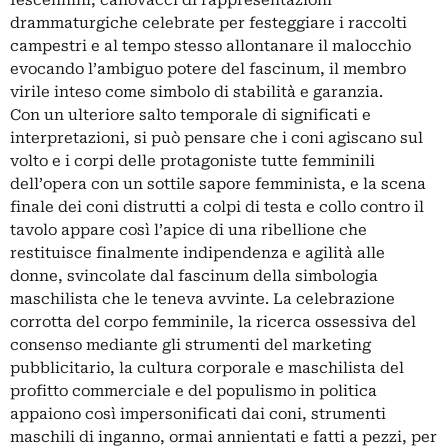
fescennini, canovacci di rappresentazioni
drammaturgiche celebrate per festeggiare i raccolti
campestri e al tempo stesso allontanare il malocchio
evocando l’ambiguo potere del fascinum, il membro
virile inteso come simbolo di stabilità e garanzia.
Con un ulteriore salto temporale di significati e
interpretazioni, si può pensare che i coni agiscano sul
volto e i corpi delle protagoniste tutte femminili
dell’opera con un sottile sapore femminista, e la scena
finale dei coni distrutti a colpi di testa e collo contro il
tavolo appare così l’apice di una ribellione che
restituisce finalmente indipendenza e agilità alle
donne, svincolate dal fascinum della simbologia
maschilista che le teneva avvinte. La celebrazione
corrotta del corpo femminile, la ricerca ossessiva del
consenso mediante gli strumenti del marketing
pubblicitario, la cultura corporale e maschilista del
profitto commerciale e del populismo in politica
appaiono così impersonificati dai coni, strumenti
maschili di inganno, ormai annientati e fatti a pezzi, per