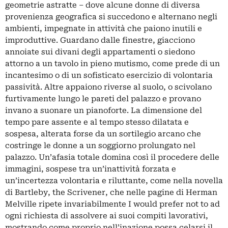
geometrie astratte – dove alcune donne di diversa
provenienza geografica si succedono e alternano negli
ambienti, impegnate in attività che paiono inutili e
improduttive. Guardano dalle finestre, giacciono
annoiate sui divani degli appartamenti o siedono
attorno a un tavolo in pieno mutismo, come prede di un
incantesimo o di un sofisticato esercizio di volontaria
passività. Altre appaiono riverse al suolo, o scivolano
furtivamente lungo le pareti del palazzo e provano
invano a suonare un pianoforte. La dimensione del
tempo pare assente e al tempo stesso dilatata e
sospesa, alterata forse da un sortilegio arcano che
costringe le donne a un soggiorno prolungato nel
palazzo. Un’afasia totale domina così il procedere delle
immagini, sospese tra un’inattività forzata e
un’incertezza volontaria e riluttante, come nella novella
di Bartleby, the Scrivener, che nelle pagine di Herman
Melville ripete invariabilmente I would prefer not to ad
ogni richiesta di assolvere ai suoi compiti lavorativi,
mostrando come proprio nell’inazione possa celarsi il