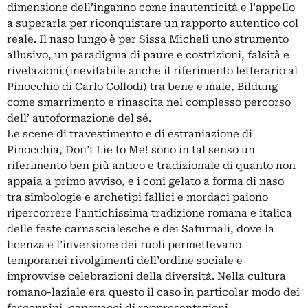
dimensione dell’inganno come inautenticità e l’appello
a superarla per riconquistare un rapporto autentico col
reale. Il naso lungo è per Sissa Micheli uno strumento
allusivo, un paradigma di paure e costrizioni, falsità e
rivelazioni (inevitabile anche il riferimento letterario al
Pinocchio di Carlo Collodi) tra bene e male, Bildung
come smarrimento e rinascita nel complesso percorso
dell’ autoformazione del sé.
Le scene di travestimento e di estraniazione di
Pinocchia, Don’t Lie to Me! sono in tal senso un
riferimento ben più antico e tradizionale di quanto non
appaia a primo avviso, e i coni gelato a forma di naso
tra simbologie e archetipi fallici e mordaci paiono
ripercorrere l’antichissima tradizione romana e italica
delle feste carnascialesche e dei Saturnali, dove la
licenza e l’inversione dei ruoli permettevano
temporanei rivolgimenti dell’ordine sociale e
improvvise celebrazioni della diversità. Nella cultura
romano-laziale era questo il caso in particolar modo dei