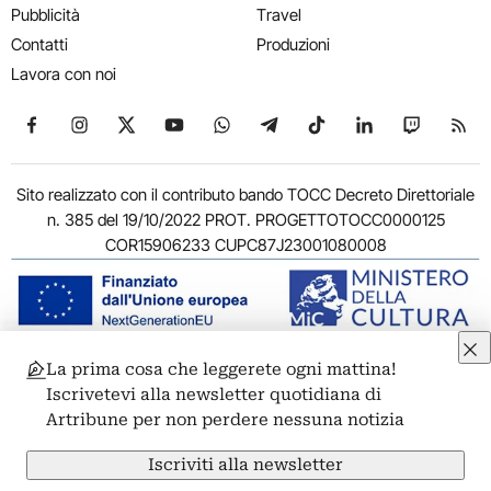
Pubblicità
Travel
Contatti
Produzioni
Lavora con noi
Seguici su Facebook
Seguici su Instagram
Seguici su X
Seguici su YouTube
Seguici su WhatsApp
Seguici su Telegram
Seguici su TikTok
Seguici su Link
Seguici su
Segui
Sito realizzato con il contributo bando TOCC Decreto Direttoriale
n. 385 del 19/10/2022 PROT. PROGETTOTOCC0000125
COR15906233 CUPC87J23001080008
La prima cosa che leggerete ogni mattina!
© 2011-2026 ARTRIBUNE srl – Corso Vittorio Emanuele II, 287 –
Iscrivetevi alla newsletter quotidiana di
00186 Roma - P.I. 11381581005
Artribune per non perdere nessuna notizia
Privacy: Responsabile della protezione dei dati personali
ARTRIBUNE srl – Corso Vittorio Emanuele II, 287 – 00186 Roma
Iscriviti alla newsletter
Termini e condizioni
Privacy Policy
Cookie Policy
Credits