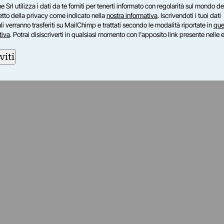
e Srl utilizza i dati da te forniti per tenerti informato con regolarità sul mondo del
petto della privacy come indicato nella
nostra informativa
. Iscrivendoti i tuoi dati
i verranno trasferiti su MailChimp e trattati secondo le modalità riportate in
que
tiva
. Potrai disiscriverti in qualsiasi momento con l'apposito link presente nelle 
viti