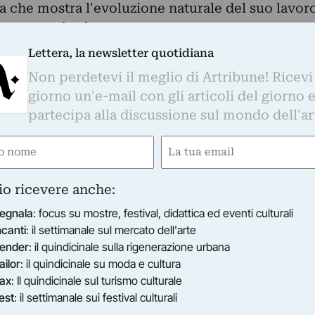
ta che mostra l'evoluzione naturale del suo lavor
e personale al tempo stesso.
nta Simone Forti ha portato avanti un lavoro
Lettera, la newsletter quotidiana
ale, che si fonda sull’esperienza del corpo come
Non perdetevi il meglio di Artribune! Ricevi
a opera si è declinata attraverso una vasta
giorno un'e-mail con gli articoli del giorno 
lla pittura al disegno, dal video al suono,
partecipa alla discussione sul mondo dell'ar
a praticata attraverso la danza, e in particolare la
ne del corpo, costituisce la chiave fondamentale
e
Email
gatorio)
(Obbligatorio)
io ricevere anche:
Unicoop Firenze
egnala
: focus su mostre, festival, didattica ed eventi culturali
uto art bonus
ncanti
: il settimanale sul mercato dell'arte
ender
: il quindicinale sulla rigenerazione urbana
e Giordano
ailor
: il quindicinale su moda e cultura
ax
: Il quindicinale sul turismo culturale
est
: il settimanale sui festival culturali