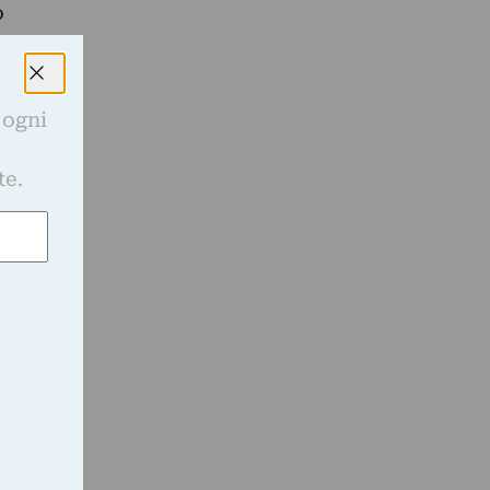
o
 ogni
e
te.