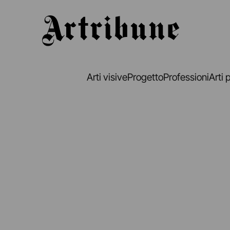
Artribune
Arti visive
Progetto
Professioni
Arti 