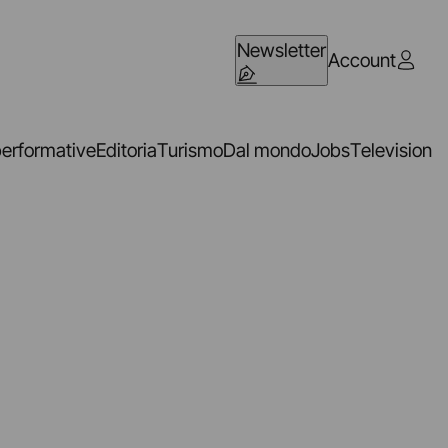
Newsletter
Account
performative
Editoria
Turismo
Dal mondo
Jobs
Television