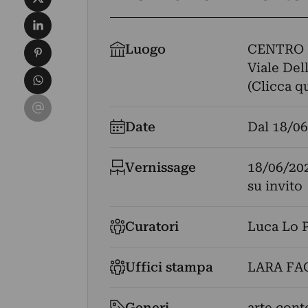
Condividi su LinkedIn
Condividi su Pinterest
Luogo
CENTRO 
Viale Del
Condividi su WhatsApp
(Clicca q
Condividi su Email
Date
Dal
18/06
Vernissage
18/06/20
su invito
Curatori
Luca Lo 
Uffici stampa
LARA FA
Generi
arte con