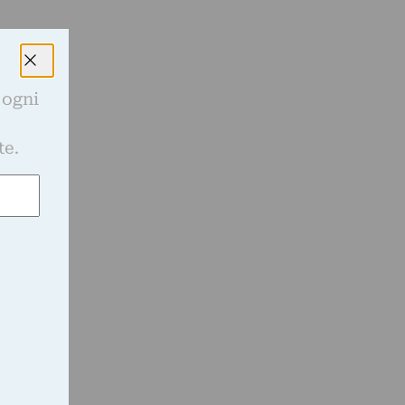
 ogni
e
te.
.