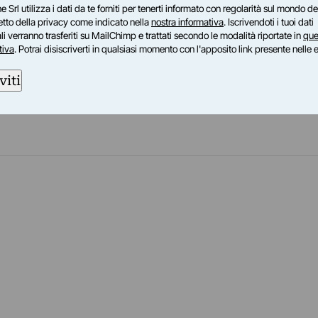
centrata sull’autoritratto. Vincitrice del Premio
e Srl utilizza i dati da te forniti per tenerti informato con regolarità sul mondo del
petto della privacy come indicato nella
nostra informativa
. Iscrivendoti i tuoi dati
ssificata al RezArtePremioTricolore (2014), tiene
i verranno trasferiti su MailChimp e trattati secondo le modalità riportate in
que
ro. Di recente ha esposto a Genova, Napoli,
tiva
. Potrai disiscriverti in qualsiasi momento con l'apposito link presente nelle 
me (PT) e Reggio Emilia.
viti