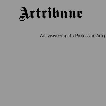
Artribune
Arti visive
Progetto
Professioni
Arti 