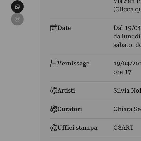
Via San Pi
Condividi su WhatsApp
(Clicca q
Condividi su Email
Date
Dal
19/04
da lunedì
sabato, d
Vernissage
19/04/20
ore 17
Artisti
Silvia No
Curatori
Chiara Se
Uffici stampa
CSART