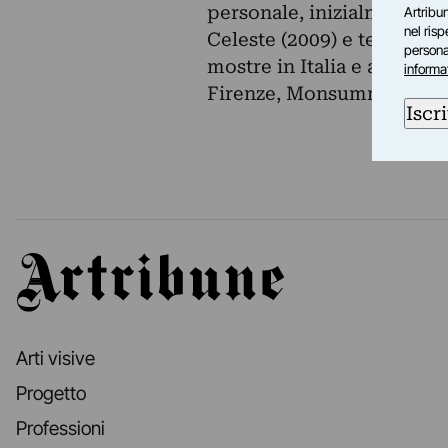
personale, inizialmente in
Artribun
nel ris
Celeste (2009) e terza cla
personal
mostre in Italia e all’este
informa
Firenze, Monsummano Ter
Iscri
Artribune
Arti visive
Progetto
Professioni