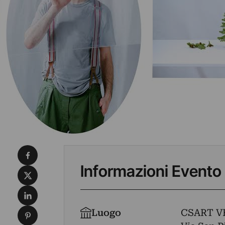
Condividi su Facebook
Informazioni Evento
Condividi su X
Condividi su LinkedIn
Condividi su Pinterest
Luogo
CSART V