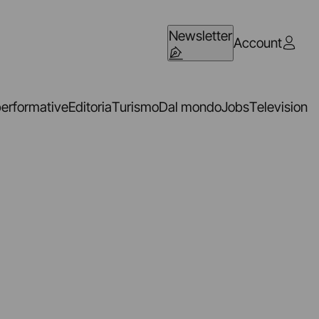
Newsletter
Account
performative
Editoria
Turismo
Dal mondo
Jobs
Television