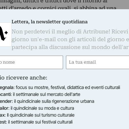
agini, dittici e trittici dove il ritorno al
tti d’arredo e cornici ovali, si abbina ad una
fanzia, con caramelle, girandole e strumenti
Lettera, la newsletter quotidiana
Non perdetevi il meglio di Artribune! Ricevi
 «Lontana oppure estremamente vicina, la natura
giorno un'e-mail con gli articoli del giorno 
 è comunque distante, da osservare con il
partecipa alla discussione sul mondo dell'ar
elle teche di un museo. Guardare ma non toccare
ora di separazione tra uomo e paesaggio, mentre
e
Email
gica evocazione d’un tempo in cui la natura era
ired)
(Required)
io ricevere anche:
gurata sabato 19 aprile alle ore 17.00, sarà
io 2014 da lunedì a venerdì ore 10.30-12.30 e
egnala
: focus su mostre, festival, didattica ed eventi culturali
, domenica e festivi, aperto 3-4 maggio ore
ncanti
: il settimanale sul mercato dell'arte
ender
: il quindicinale sulla rigenerazione urbana
oni: tel. 0522 1970864,
info@csart.it
,
ailor
: il quindicinale su moda e cultura
ax
: Il quindicinale sul turismo culturale
77 a Firenze, dove vive e lavora. Dopo il Corso
est
: il settimanale sui festival culturali
i Fondazione Studio Marangoni, avvia una ricerca