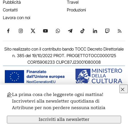
Pubblicità
Travel
Contatti
Produzioni
Lavora con noi
Seguici su Facebook
Seguici su Instagram
Seguici su X
Seguici su YouTube
Seguici su WhatsApp
Seguici su Telegram
Seguici su TikTok
Seguici su Link
Seguici su
Segui
Sito realizzato con il contributo bando TOCC Decreto Direttoriale
n. 385 del 19/10/2022 PROT. PROGETTOTOCC0000125
COR15906233 CUPC87J23001080008
La prima cosa che leggerete ogni mattina!
© 2011-2026 ARTRIBUNE srl – Corso Vittorio Emanuele II, 287 –
Iscrivetevi alla newsletter quotidiana di
00186 Roma - P.I. 11381581005
Artribune per non perdere nessuna notizia
Privacy: Responsabile della protezione dei dati personali
ARTRIBUNE srl – Corso Vittorio Emanuele II, 287 – 00186 Roma
Iscriviti alla newsletter
Termini e condizioni
Privacy Policy
Cookie Policy
Credits