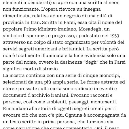
elementi indesiderati) si apre con una scritta al neon
non funzionante. L'opera rievoca un'insegna
dimenticata, relativa ad un negozio di una città di
provincia in Iran. Scritta in Farsi, essa cita il nome del
popolare Primo Ministro iraniano, Mosadegh, un
simbolo di speranza e progresso, spodestato nel 1953
attraverso un colpo di stato organizzato per volontà dei
servizi segreti americani e britannici. La scritta però
non è totalmente illuminata e la luce evidenzia solo una
parte del nome, ovvero la desinenza “degh” che in Farsi
significa morto di strazio.
La mostra continua con una serie di cinque monotipi,
selezionati da una più ampia serie. Le forme astratte ed
eteree pressate sulla carta sono radicate in eventi e
documenti d'archivio iraniani. Evocano racconti e
persone, così come ambienti, paesaggi, monumenti.
Rimandano alla storia di oggetti segreti creati per ri
evocare ciò che non c'è piu. Ognuna è accompagnata da
un testo scritto in prima persona, che funziona sia
come narrazione che come commentario. Qui, il peso