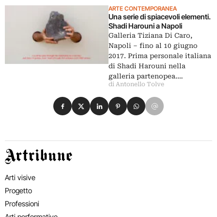
ARTE CONTEMPORANEA
Una serie di spiacevoli elementi.
Shadi Harouni a Napoli
Galleria Tiziana Di Caro,
Napoli – fino al 10 giugno
2017. Prima personale italiana
di Shadi Harouni nella
galleria partenopea.…
di Antonello Tolve
Condividi su Facebook
Condividi su X
Condividi su LinkedIn
Condividi su Pinterest
Condividi su WhatsApp
Condividi su Email
Artribune
Arti visive
Progetto
Professioni
Arti performative