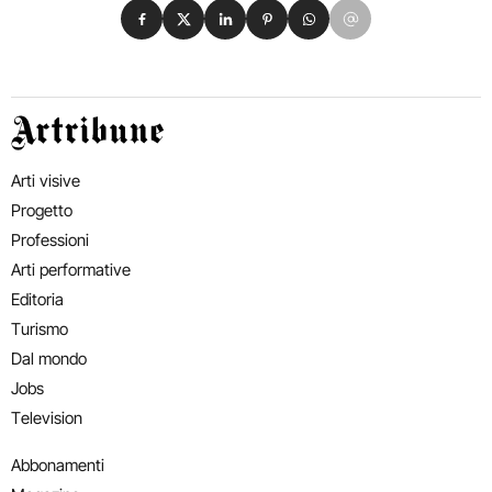
Condividi su Facebook
Condividi su X
Condividi su LinkedIn
Condividi su Pinterest
Condividi su WhatsApp
Condividi su Email
Artribune
Arti visive
Progetto
Professioni
Arti performative
Editoria
Turismo
Dal mondo
Jobs
Television
Abbonamenti