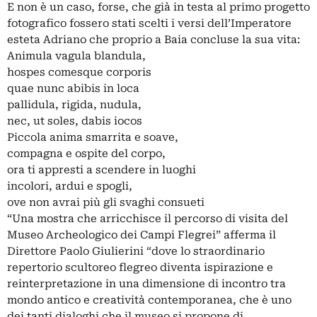
E non è un caso, forse, che già in testa al primo progetto
fotografico fossero stati scelti i versi dell’Imperatore
esteta Adriano che proprio a Baia concluse la sua vita:
Animula vagula blandula,
hospes comesque corporis
quae nunc abibis in loca
pallidula, rigida, nudula,
nec, ut soles, dabis iocos
Piccola anima smarrita e soave,
compagna e ospite del corpo,
ora ti appresti a scendere in luoghi
incolori, ardui e spogli,
ove non avrai più gli svaghi consueti
“Una mostra che arricchisce il percorso di visita del
Museo Archeologico dei Campi Flegrei” afferma il
Direttore Paolo Giulierini “dove lo straordinario
repertorio scultoreo flegreo diventa ispirazione e
reinterpretazione in una dimensione di incontro tra
mondo antico e creatività contemporanea, che è uno
dei tanti dialoghi che il museo si propone di