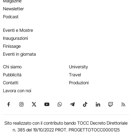
Magazine
Newsletter
Podcast
Eventi e Mostre
Inaugurazioni
Finissage
Eventi in giornata
Chi siamo
University
Pubblicità
Travel
Contatti
Produzioni
Lavora con noi
Seguici su Facebook
Seguici su Instagram
Seguici su X
Seguici su YouTube
Seguici su WhatsApp
Seguici su Telegram
Seguici su TikTok
Seguici su Link
Seguici su
Segui
Sito realizzato con il contributo bando TOCC Decreto Direttoriale
n. 385 del 19/10/2022 PROT. PROGETTOTOCC0000125