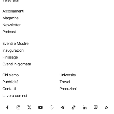
Television
Abbonamenti
Magazine
Newsletter
Podcast
Eventi e Mostre
Inaugurazioni
Finissage
Eventi in giornata
Chi siamo
University
Pubblicità
Travel
Contatti
Produzioni
Lavora con noi
Seguici su Facebook
Seguici su Instagram
Seguici su X
Seguici su YouTube
Seguici su WhatsApp
Seguici su Telegram
Seguici su TikTok
Seguici su Link
Seguici su
Segui