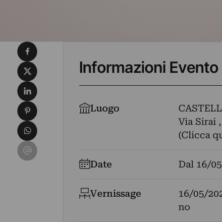
Condividi su Facebook
Informazioni Evento
Condividi su X
Condividi su LinkedIn
Condividi su Pinterest
Luogo
CASTELL
Via Sirai ,
Condividi su WhatsApp
(Clicca q
Condividi su Email
Date
Dal
16/05
Vernissage
16/05/20
no