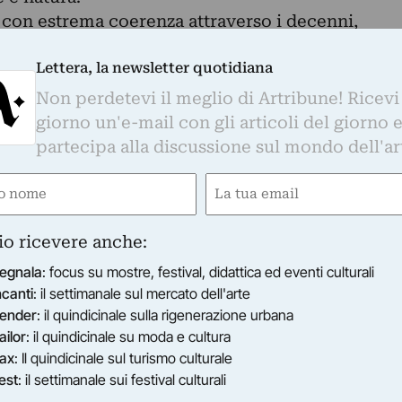
 con estrema coerenza attraverso i decenni,
bile vena
Lettera, la newsletter quotidiana
edicata la mostra Madre Pietra, la natura, la
a Cagliari, al
Non perdetevi il meglio di Artribune! Ricevi
cinque anni dalla scomparsa dello scultore e
giorno un'e-mail con gli articoli del giorno 
 nei limiti
partecipa alla discussione sul mondo dell'ar
anti COVID.
e
Email
Simona Campus e Tiziana Ciocca, in
ired)
(Required)
ciola, enuclea gli
icerca condotta sulle potenzialità espressive dei
io ricevere anche:
rogative
egnala
: focus su mostre, festival, didattica ed eventi culturali
te del tempo senza tempo, delle origini del mond
ncanti
: il settimanale sul mercato dell'arte
ender
: il quindicinale sulla rigenerazione urbana
scultura, la città, realizzata grazie al partenariato
ailor
: il quindicinale su moda e cultura
ax
: Il quindicinale sul turismo culturale
rientra
est
: il settimanale sui festival culturali
mazione dell’Assessorato alla Cultura del