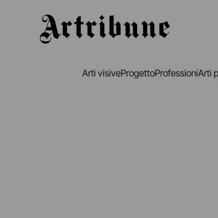
Artribune
Arti visive
Progetto
Professioni
Arti 