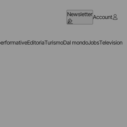
Newsletter
Account
performative
Editoria
Turismo
Dal mondo
Jobs
Television