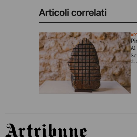
Articoli correlati
AR
Pi
Al
Sc
di
Artribune