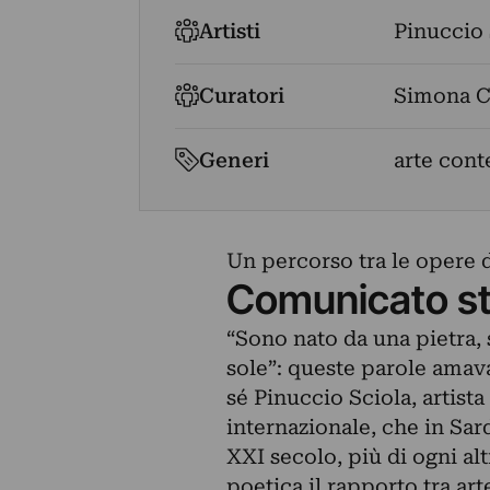
Artisti
Pinuccio 
Curatori
Simona 
Generi
arte con
Un percorso tra le opere d
Comunicato s
“Sono nato da una pietra, s
sole”: queste parole amava
sé Pinuccio Sciola, artis
internazionale, che in Sar
XXI secolo, più di ogni al
poetica il rapporto tra art