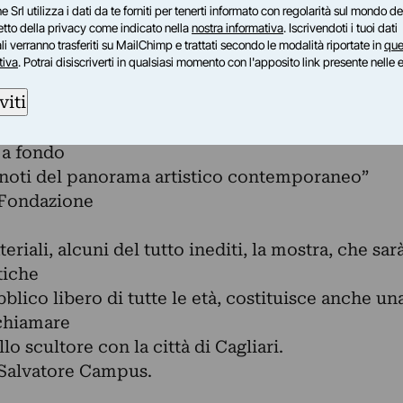
e Srl utilizza i dati da te forniti per tenerti informato con regolarità sul mondo del
petto della privacy come indicato nella
nostra informativa
. Iscrivendoti i tuoi dati
arsa dell’Artista, la Fondazione Sciola ha
i verranno trasferiti su MailChimp e trattati secondo le modalità riportate in
que
smo l’iniziativa
tiva
. Potrai disiscriverti in qualsiasi momento con l'apposito link presente nelle 
a la Città di Cagliari, un omaggio così importante
viti
ra, per
opere esposte, rappresenta una grande occasion
 a fondo
iù noti del panorama artistico contemporaneo”
 Fondazione
riali, alcuni del tutto inediti, la mostra, che sar
tiche
blico libero di tutte le età, costituisce anche un
ichiamare
lo scultore con la città di Cagliari.
i Salvatore Campus.