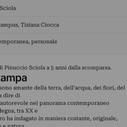
Sciola
Campus
,
Tiziana Ciocca
temporanea, personale
i Pinuccio Sciola a 5 anni dalla scomparsa.
tampa
ono amante della terra, dell’acqua, dei fiori, del
 dire di
ta autorevole nel panorama contemporaneo
degna, tra XX e
tro ha indagato in maniera costante, originale,
e e natura.