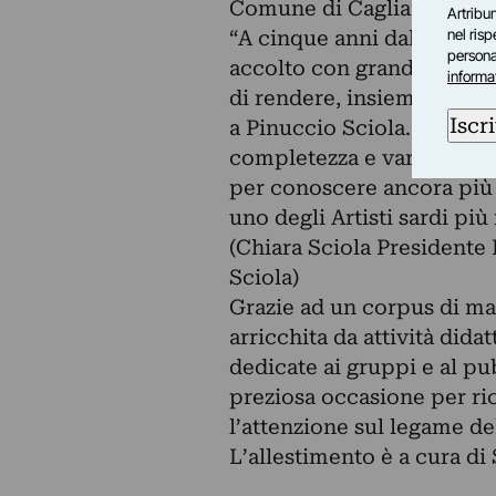
Comune di Cagliari.
Artribun
nel ris
“A cinque anni dalla scomp
personal
accolto con grande entusia
informa
di rendere, insieme a tutt
Iscri
a Pinuccio Sciola. La most
completezza e varietà di 
per conoscere ancora più
uno degli Artisti sardi p
(Chiara Sciola Presidente
Sciola)
Grazie ad un corpus di mate
arricchita da attività didat
dedicate ai gruppi e al pub
preziosa occasione per r
l’attenzione sul legame del
L’allestimento è a cura d