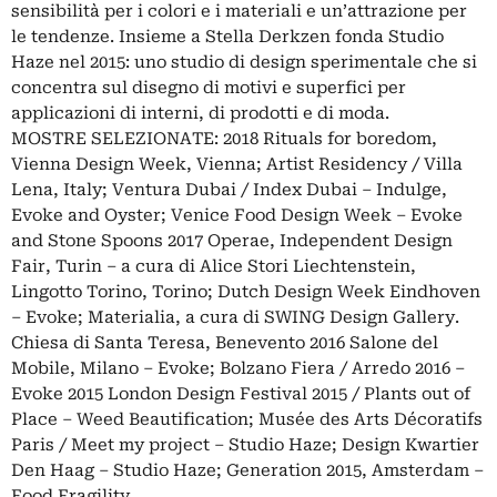
sensibilità per i colori e i materiali e un’attrazione per
le tendenze. Insieme a Stella Derkzen fonda Studio
Haze nel 2015: uno studio di design sperimentale che si
concentra sul disegno di motivi e superfici per
applicazioni di interni, di prodotti e di moda.
MOSTRE SELEZIONATE: 2018 Rituals for boredom,
Vienna Design Week, Vienna; Artist Residency / Villa
Lena, Italy; Ventura Dubai / Index Dubai – Indulge,
Evoke and Oyster; Venice Food Design Week – Evoke
and Stone Spoons 2017 Operae, Independent Design
Fair, Turin – a cura di Alice Stori Liechtenstein,
Lingotto Torino, Torino; Dutch Design Week Eindhoven
– Evoke; Materialia, a cura di SWING Design Gallery.
Chiesa di Santa Teresa, Benevento 2016 Salone del
Mobile, Milano – Evoke; Bolzano Fiera / Arredo 2016 –
Evoke 2015 London Design Festival 2015 / Plants out of
Place – Weed Beautification; Musée des Arts Décoratifs
Paris / Meet my project – Studio Haze; Design Kwartier
Den Haag – Studio Haze; Generation 2015, Amsterdam –
Food Fragility