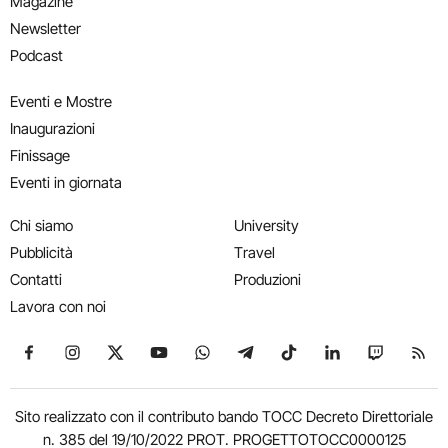
Magazine
Newsletter
Podcast
Eventi e Mostre
Inaugurazioni
Finissage
Eventi in giornata
Chi siamo
University
Pubblicità
Travel
Contatti
Produzioni
Lavora con noi
Seguici su Facebook
Seguici su Instagram
Seguici su X
Seguici su YouTube
Seguici su WhatsApp
Seguici su Telegram
Seguici su TikTok
Seguici su Link
Seguici su
Segui
Sito realizzato con il contributo bando TOCC Decreto Direttoriale
n. 385 del 19/10/2022 PROT. PROGETTOTOCC0000125