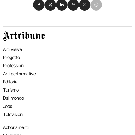
Condividi su Facebook
Condividi su X
Condividi su LinkedIn
Condividi su Pinterest
Condividi su WhatsApp
Condividi su Email
Artribune
Arti visive
Progetto
Professioni
Arti performative
Editoria
Turismo
Dal mondo
Jobs
Television
Abbonamenti