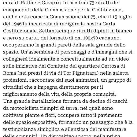
cura di Raffaele Gavarro. In mostra i 75 ritratti dei
componenti della Commissione per la Costituzione,
anche nota come la Commissione dei 75, che il 15 luglio
del 1946 fu incaricata di redigere la nostra Carta
Costituzionale. Settantacinque ritratti dipinti in bianco
e nero su carta, del formato di cm 100x70 cadauno,
occuperanno le grandi pareti della sala grande dello
spazio. Un’assemblea di personaggi e d’immagini che si
collegherà idealmente e concettualmente ad un video
sulle iniziative del Comitato del quartiere Certosa di
Roma (nei pressi di via di Tor Pignattara) nella saletta
proiezioni, raccontate dai suoi animatori, un gruppo di
cittadini che s’impegna direttamente per il
miglioramento della vita della propria comunità.
Una grande installazione formata da decine di caschi
da motociclista riempiti di terra, nei quali sono
coltivate piante e fiori, occuperà tutto il pavimento
dello spazio espositivo, formando un paesaggio che è la
testimonianza simbolica e silenziosa del manifestare
delle comunità. Un dispositivo sonoro, nella prima