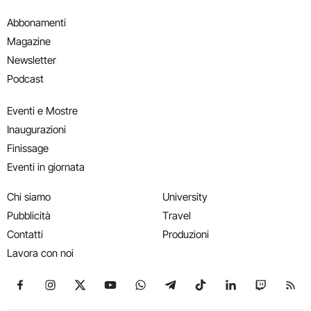
Abbonamenti
Magazine
Newsletter
Podcast
Eventi e Mostre
Inaugurazioni
Finissage
Eventi in giornata
Chi siamo
University
Pubblicità
Travel
Contatti
Produzioni
Lavora con noi
Seguici su Facebook
Seguici su Instagram
Seguici su X
Seguici su YouTube
Seguici su WhatsApp
Seguici su Telegram
Seguici su TikTok
Seguici su Link
Seguici su
Segui