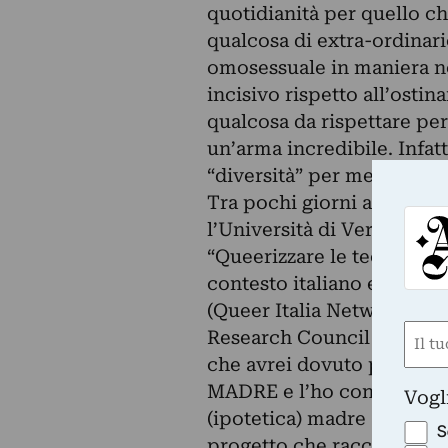
quotidianità per quello c
qualcosa di extra-ordinari
omosessuale in maniera no
incisivo rispetto all’osti
qualcosa da rispettare per
un’arma incredibile. Infat
“diversità” per me è l’uni
Tra pochi giorni avrei do
l’Università di Verona dur
“Queerizzare le teorie e le
contesto italiano ed il pe
(Queer Italia Network/Rete
Nom
Research Council (UK) in
che avrei dovuto presentar
(Requ
First
MADRE e l’ho concepita c
Vogl
(ipotetica) madre - io - e 
S
progetto che racconta il d