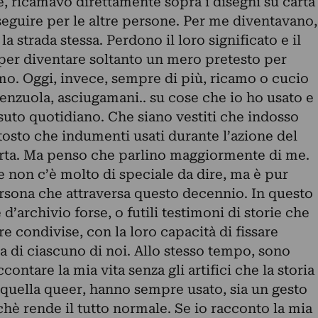
, ricamavo direttamente sopra i disegni su carta
seguire per le altre persone. Per me diventavano,
la strada stessa. Perdono il loro significato e il
 per diventare soltanto un mero pretesto per
camo. Oggi, invece, sempre di più, ricamo o cucio
 lenzuola, asciugamani.. su cose che io ho usato e
suto quotidiano. Che siano vestiti che indosso
tosto che indumenti usati durante l’azione del
rta. Ma penso che parlino maggiormente di me.
 non c’è molto di speciale da dire, ma è pur
ersona che attraversa questo decennio. In questo
’archivio forse, o futili testimoni di storie che
 condivise, con la loro capacità di fissare
a di ciascuno di noi. Allo stesso tempo, sono
contare la mia vita senza gli artifici che la storia
he quella queer, hanno sempre usato, sia un gesto
chè rende il tutto normale. Se io racconto la mia