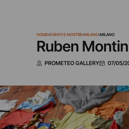
HOME
›
EVENTI E MOSTRE
›
MILANO
›
MILANO
Ruben Montini
PROMETEO GALLERY
07/05/2