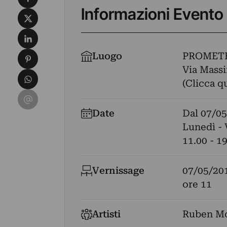
Informazioni Evento
Condividi su X
Condividi su LinkedIn
Condividi su Pinterest
Luogo
PROMET
Via Massi
Condividi su WhatsApp
(Clicca q
Condividi su Email
Date
Dal
07/05
Lunedì - 
11.00 - 1
Vernissage
07/05/20
ore 11
Artisti
Ruben Mo