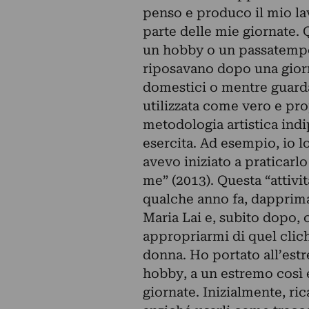
penso e produco il mio lav
parte delle mie giornate.
un hobby o un passatempo
riposavano dopo una giorna
domestici o mentre guarda
utilizzata come vero e pr
metodologia artistica ind
esercita. Ad esempio, io 
avevo iniziato a praticarl
me” (2013). Questa “attivit
qualche anno fa, dapprima 
Maria Lai e, subito dopo,
appropriarmi di quel clich
donna. Ho portato all’est
hobby, a un estremo così 
giornate. Inizialmente, ri