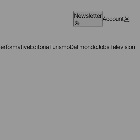
Newsletter
Account
performative
Editoria
Turismo
Dal mondo
Jobs
Television