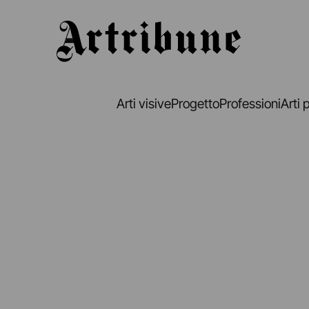
Artribune
Arti visive
Progetto
Professioni
Arti 