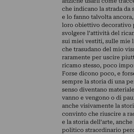
anziché usarli come tracce
che indicano la strada da 
e lo fanno talvolta ancora, 
loro obiettivo decorativo
svolgere l’attività del ri
sui miei vestiti, sulle mie
che trasudano del mio vis
raramente per uscire piut
ricamo stesso, poco impo
Forse dicono poco, e forse
sempre la storia di una p
senso diventano materiale d
vanno e vengono o di paure
anche visivamente la stori
convinto che riuscire a rac
e la storia dell’arte, anc
politico straordinario per