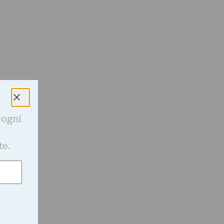
 ogni
e
te.