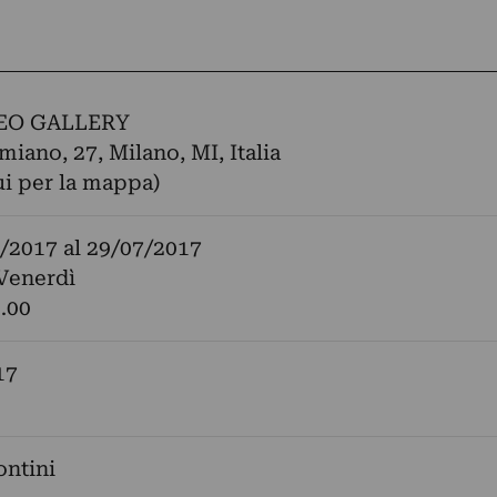
EO GALLERY
miano, 27, Milano, MI, Italia
ui per la mappa)
/2017
al
29/07/2017
Venerdì
9.00
17
ntini