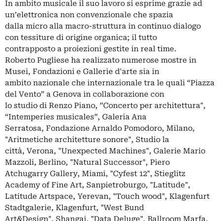
In ambito musicale il suo lavoro si esprime grazie ad
un’elettronica non convenzionale che spazia
dalla micro alla macro-struttura in continuo dialogo
con tessiture di origine organica; il tutto
contrapposto a proiezioni gestite in real time.
Roberto Pugliese ha realizzato numerose mostre in
Musei, Fondazioni e Gallerie d'arte sia in
ambito nazionale che internazionale tra le quali “Piazza
del Vento” a Genova in collaborazione con
lo studio di Renzo Piano, ”Concerto per architettura",
“Intemperies musicales”, Galeria Ana
Serratosa, Fondazione Arnaldo Pomodoro, Milano,
"Aritmetiche architetture sonore", Studio la
città, Verona, "Unexpected Machines", Galerie Mario
Mazzoli, Berlino, "Natural Successor", Piero
Atchugarry Gallery, Miami, "Cyfest 12", Stieglitz
Academy of Fine Art, Sanpietroburgo, "Latitude",
Latitude Artspace, Yerevan, "Touch wood", Klagenfurt
Stadtgalerie, Klagenfurt, "West Bund
Art&Design", Shangai, "Data Deluge", Ballroom Marfa,