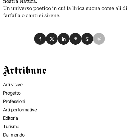
nostra Natura.
Un universo poetico in cui la lirica suona come ali di
farfalla o canti si sirene.
Condividi su Facebook
Condividi su X
Condividi su LinkedIn
Condividi su Pinterest
Condividi su WhatsApp
Condividi su Email
Artribune
Arti visive
Progetto
Professioni
Arti performative
Editoria
Turismo
Dal mondo