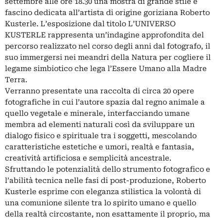
settembre alle ore 18.30 una mostra di grande stile e
fascino dedicata all’artista di origine goriziana Roberto
Kusterle. L’esposizione dal titolo L’UNIVERSO
KUSTERLE rappresenta un’indagine approfondita del
percorso realizzato nel corso degli anni dal fotografo, il
suo immergersi nei meandri della Natura per cogliere il
legame simbiotico che lega l’Essere Umano alla Madre
Terra.
Verranno presentate una raccolta di circa 20 opere
fotografiche in cui l’autore spazia dal regno animale a
quello vegetale e minerale, interfacciando umane
membra ad elementi naturali così da sviluppare un
dialogo fisico e spirituale tra i soggetti, mescolando
caratteristiche estetiche e umori, realtà e fantasia,
creatività artificiosa e semplicità ancestrale.
Sfruttando le potenzialità dello strumento fotografico e
l’abilità tecnica nelle fasi di post-produzione, Roberto
Kusterle esprime con eleganza stilistica la volontà di
una comunione silente tra lo spirito umano e quello
della realtà circostante, non esattamente il proprio, ma