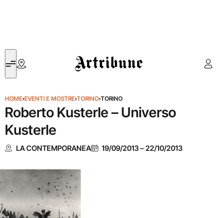
Artribune
HOME
›
EVENTI E MOSTRE
›
TORINO
›
TORINO
Roberto Kusterle – Universo
Kusterle
LA CONTEMPORANEA
19/09/2013
–
22/10/2013