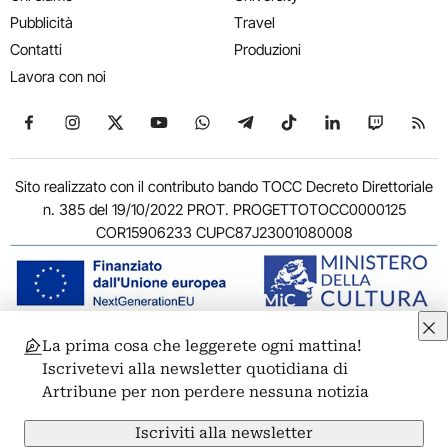
Pubblicità
Travel
Contatti
Produzioni
Lavora con noi
Seguici su Facebook
Seguici su Instagram
Seguici su X
Seguici su YouTube
Seguici su WhatsApp
Seguici su Telegram
Seguici su TikTok
Seguici su Link
Seguici su
Segui
Sito realizzato con il contributo bando TOCC Decreto Direttoriale
n. 385 del 19/10/2022 PROT. PROGETTOTOCC0000125
COR15906233 CUPC87J23001080008
La prima cosa che leggerete ogni mattina!
© 2011-2026 ARTRIBUNE srl – Corso Vittorio Emanuele II, 287 –
Iscrivetevi alla newsletter quotidiana di
00186 Roma - P.I. 11381581005
Artribune per non perdere nessuna notizia
Privacy: Responsabile della protezione dei dati personali
ARTRIBUNE srl – Corso Vittorio Emanuele II, 287 – 00186 Roma
Iscriviti alla newsletter
Termini e condizioni
Privacy Policy
Cookie Policy
Credits