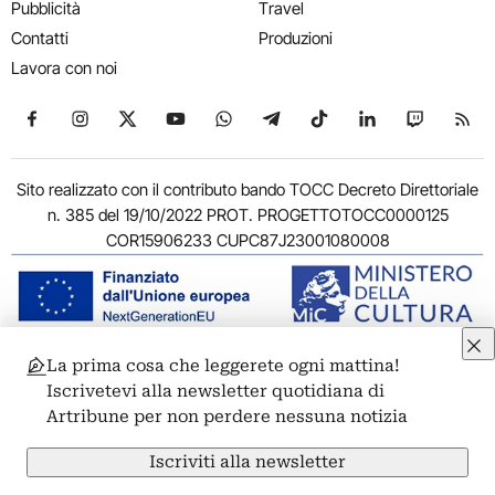
Pubblicità
Travel
Contatti
Produzioni
Lavora con noi
Seguici su Facebook
Seguici su Instagram
Seguici su X
Seguici su YouTube
Seguici su WhatsApp
Seguici su Telegram
Seguici su TikTok
Seguici su Link
Seguici su
Segui
Sito realizzato con il contributo bando TOCC Decreto Direttoriale
n. 385 del 19/10/2022 PROT. PROGETTOTOCC0000125
COR15906233 CUPC87J23001080008
La prima cosa che leggerete ogni mattina!
© 2011-2026 ARTRIBUNE srl – Corso Vittorio Emanuele II, 287 –
Iscrivetevi alla newsletter quotidiana di
00186 Roma - P.I. 11381581005
Artribune per non perdere nessuna notizia
Privacy: Responsabile della protezione dei dati personali
ARTRIBUNE srl – Corso Vittorio Emanuele II, 287 – 00186 Roma
Iscriviti alla newsletter
Termini e condizioni
Privacy Policy
Cookie Policy
Credits