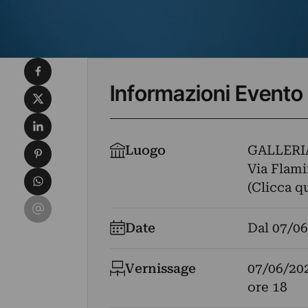
Condividi su Facebook
Informazioni Evento
Condividi su X
Condividi su LinkedIn
Condividi su Pinterest
Luogo
GALLERI
Via Flami
Condividi su WhatsApp
(Clicca q
Condividi su Email
Date
Dal
07/06
Vernissage
07/06/20
ore 18