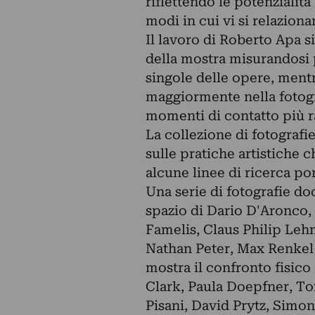
riflettendo le potenzialit
modi in cui vi si relaziona
Il lavoro di Roberto Apa s
della mostra misurandosi 
singole delle opere, mentr
maggiormente nella fotogr
momenti di contatto più ra
La collezione di fotografi
sulle pratiche artistiche 
alcune linee di ricerca por
Una serie di fotografie do
spazio di Dario D'Aronco,
Famelis, Claus Philip Leh
Nathan Peter, Max Renkel
mostra il confronto fisico
Clark, Paula Doepfner, Tom
Pisani, David Prytz, Simo