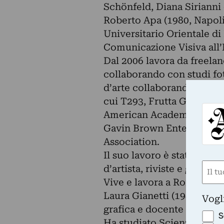
Schönfeld, Diana Sirianni
Roberto Apa (1980, Napoli)
Universitario Orientale di
Comunicazione Visiva all’
Dal 2006 lavora da freela
collaborando con studi fot
d’arte collaborando stabil
cui T293, Frutta Gallery,
American Academy in Rome
Gavin Brown Enterprise, E
Association.
Il suo lavoro è stato pubb
Nom
d’artista, riviste e giornal
Vive e lavora a Roma.
(Obbli
Nome
Laura Gianetti (1980, Livor
Vogl
grafica e docente d’arte.
S
Ha studiato Scienze Natural