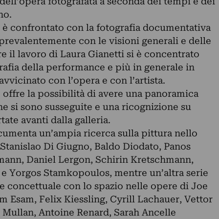
à dell’opera fotografata a seconda dei tempi e dei
no.
i è confrontato con la fotografia documentativa
prevalentemente con le visioni generali e delle
e il lavoro di Laura Gianetti si è concentrato
afia della performance e più in generale in
vvicinato con l’opera e con l’artista.
e offre la possibilità di avere una panoramica
che si sono susseguite e una ricognizione su
tate avanti dalla galleria.
cumenta un’ampia ricerca sulla pittura nello
 Stanislao Di Giugno, Baldo Diodato, Panos
mann, Daniel Lergon, Schirin Kretschmann,
 e Yorgos Stamkopoulos, mentre un’altra serie
 e concettuale con lo spazio nelle opere di Joe
 Esam, Felix Kiessling, Cyrill Lachauer, Vettor
n Mullan, Antoine Renard, Sarah Ancelle