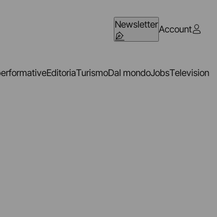
Newsletter
Account
performative
Editoria
Turismo
Dal mondo
Jobs
Television