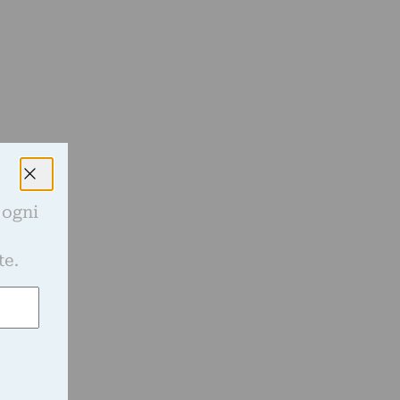
 ogni
e
te.