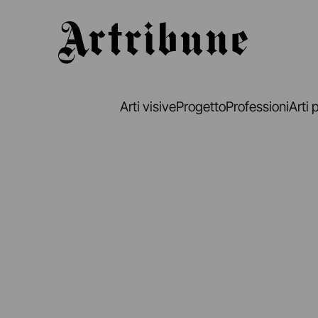
Artribune
Arti visive
Progetto
Professioni
Arti 