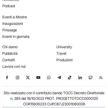
Podcast
Eventi e Mostre
Inaugurazioni
Finissage
Eventi in giornata
Chi siamo
University
Pubblicità
Travel
Contatti
Produzioni
Lavora con noi
Seguici su Facebook
Seguici su Instagram
Seguici su X
Seguici su YouTube
Seguici su WhatsApp
Seguici su Telegram
Seguici su TikTok
Seguici su Link
Seguici su
Segui
Sito realizzato con il contributo bando TOCC Decreto Direttoriale
n. 385 del 19/10/2022 PROT. PROGETTOTOCC0000125
COR15906233 CUPC87J23001080008