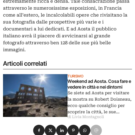
estremamente ricca e densa. Tale consacrazione passa
attraverso le numerosissime esposizioni, in Francia
come all’estero, le incalcolabili opere che rivisitano la
sua fotografia dalle prospettive più varie e i
documentari a lui dedicati. E ad Aosta il pubblico
italiano avrà il piacere di avvicinarsi al grande
fotografo attraverso ben 128 delle sue più belle
immagini.
Articoli correlati
TURISMO
Weekend ad Aosta. Cosa fare e
vedere in città e nei dintorni
Se siete ad Aosta per visitare
la mostra su Robert Doisneau,
ecco qualche consiglio per
scoprire la città, le sue…
di Livia Montagnoli
Condividi su Facebook
Condividi su X
Condividi su LinkedIn
Condividi su Pinterest
Condividi su WhatsApp
Condividi su Email