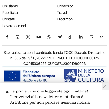
Chi siamo
University
Pubblicità
Travel
Contatti
Produzioni
Lavora con noi
Seguici su Facebook
Seguici su Instagram
Seguici su X
Seguici su YouTube
Seguici su WhatsApp
Seguici su Telegram
Seguici su TikTok
Seguici su Link
Seguici su
Segui
Sito realizzato con il contributo bando TOCC Decreto Direttoriale
n. 385 del 19/10/2022 PROT. PROGETTOTOCC0000125
COR15906233 CUPC87J23001080008
La prima cosa che leggerete ogni mattina!
© 2011-2026 ARTRIBUNE srl – Corso Vittorio Emanuele II, 287 –
Iscrivetevi alla newsletter quotidiana di
00186 Roma - P.I. 11381581005
Artribune per non perdere nessuna notizia
Privacy: Responsabile della protezione dei dati personali