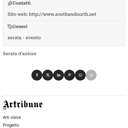
Contatti
Sito web:
http://www.southandnorth.net
Generi
serata - evento
Serata d’autore
Condividi su Facebook
Condividi su X
Condividi su LinkedIn
Condividi su Pinterest
Condividi su WhatsApp
Condividi su Email
Artribune
Arti visive
Progetto