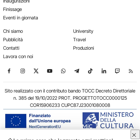
Inaugurazioni
Finissage
Eventi in giornata
Chi siamo
University
Pubblicità
Travel
Contatti
Produzioni
Lavora con noi
Seguici su Facebook
Seguici su Instagram
Seguici su X
Seguici su YouTube
Seguici su WhatsApp
Seguici su Telegram
Seguici su TikTok
Seguici su Link
Seguici su
Segui
Sito realizzato con il contributo bando TOCC Decreto Direttoriale
n. 385 del 19/10/2022 PROT. PROGETTOTOCC0000125
COR15906233 CUPC87J23001080008