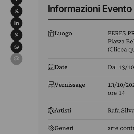
Informazioni Evento
Condividi su X
Condividi su LinkedIn
Condividi su Pinterest
Luogo
PERES P
Piazza Be
Condividi su WhatsApp
(Clicca q
Condividi su Email
Date
Dal
13/10
Vernissage
13/10/20
ore 14
Artisti
Rafa Silv
Generi
arte con