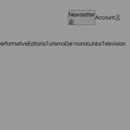
Newsletter
Account
performative
Editoria
Turismo
Dal mondo
Jobs
Television