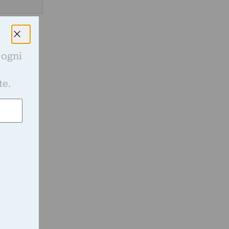
 ogni
e
te.