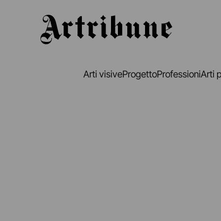
Artribune
Arti visive
Progetto
Professioni
Arti 