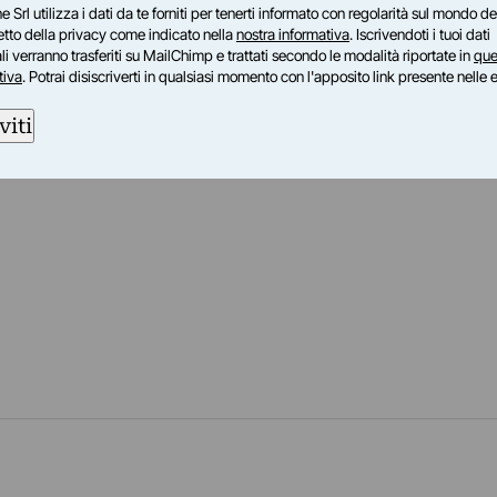
e Srl utilizza i dati da te forniti per tenerti informato con regolarità sul mondo del
petto della privacy come indicato nella
nostra informativa
. Iscrivendoti i tuoi dati
i verranno trasferiti su MailChimp e trattati secondo le modalità riportate in
que
tiva
. Potrai disiscriverti in qualsiasi momento con l'apposito link presente nelle 
viti