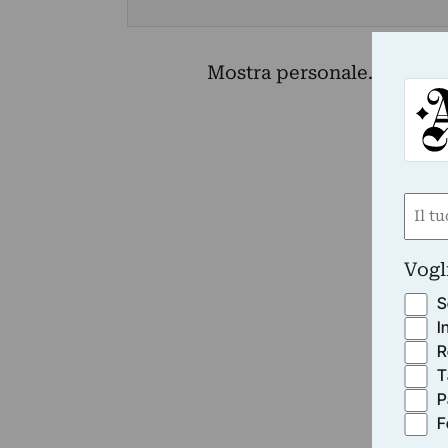
Mostra personale.
Nom
(Requ
First
Vogl
S
I
R
T
P
F