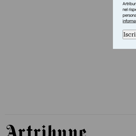
Artribun
nel ris
personal
informa
Iscri
Artribune