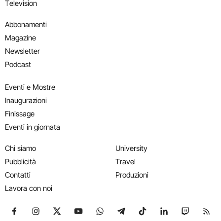
Television
Abbonamenti
Magazine
Newsletter
Podcast
Eventi e Mostre
Inaugurazioni
Finissage
Eventi in giornata
Chi siamo
University
Pubblicità
Travel
Contatti
Produzioni
Lavora con noi
Seguici su Facebook
Seguici su Instagram
Seguici su X
Seguici su YouTube
Seguici su WhatsApp
Seguici su Telegram
Seguici su TikTok
Seguici su Link
Seguici su
Segui