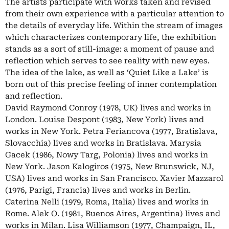
The artists participate with works taken and revised
from their own experience with a particular attention to
the details of everyday life. Within the stream of images
which characterizes contemporary life, the exhibition
stands as a sort of still-image: a moment of pause and
reflection which serves to see reality with new eyes.
The idea of the lake, as well as ‘Quiet Like a Lake’ is
born out of this precise feeling of inner contemplation
and reflection.
David Raymond Conroy (1978, UK) lives and works in
London. Louise Despont (1983, New York) lives and
works in New York. Petra Feriancova (1977, Bratislava,
Slovacchia) lives and works in Bratislava. Marysia
Gacek (1986, Nowy Targ, Polonia) lives and works in
New York. Jason Kalogiros (1975, New Brunswick, NJ,
USA) lives and works in San Francisco. Xavier Mazzarol
(1976, Parigi, Francia) lives and works in Berlin.
Caterina Nelli (1979, Roma, Italia) lives and works in
Rome. Alek O. (1981, Buenos Aires, Argentina) lives and
works in Milan. Lisa Williamson (1977, Champaign, IL,