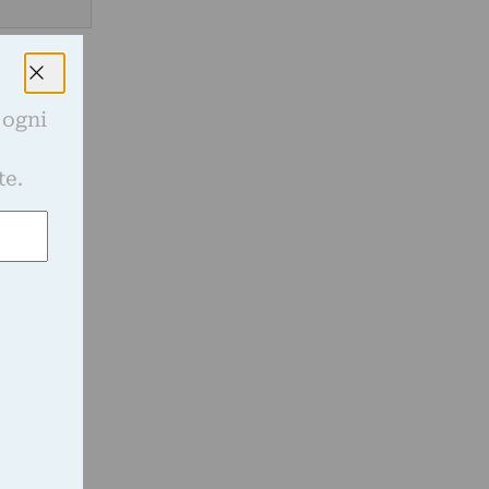
 ogni
e
te.