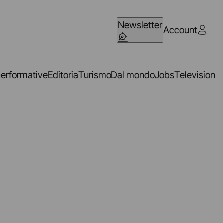
Newsletter
Account
performative
Editoria
Turismo
Dal mondo
Jobs
Television