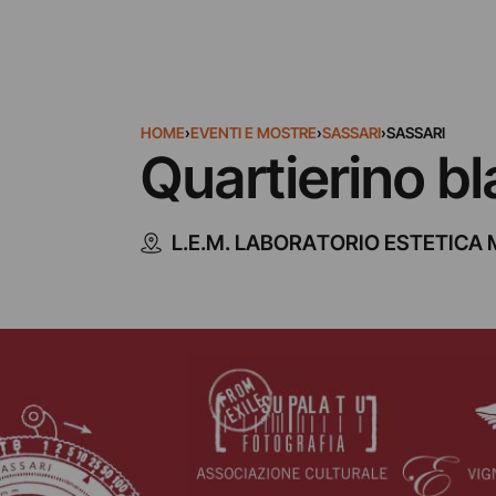
HOME
›
EVENTI E MOSTRE
›
SASSARI
›
SASSARI
Quartierino bl
L.E.M. LABORATORIO ESTETICA