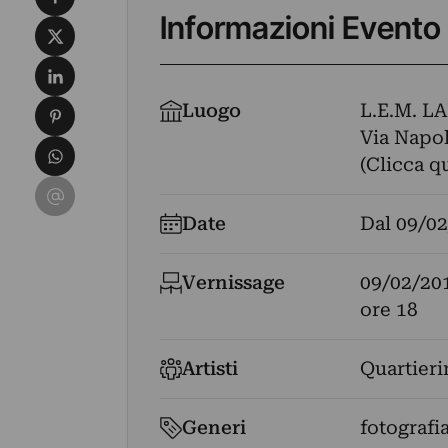
Informazioni Evento
Condividi su X
Condividi su LinkedIn
Condividi su Pinterest
Luogo
L.E.M. 
Via Napoli
Condividi su WhatsApp
(Clicca q
Condividi su Email
Date
Dal
09/02
Vernissage
09/02/20
ore 18
Artisti
Quartieri
Generi
fotografi