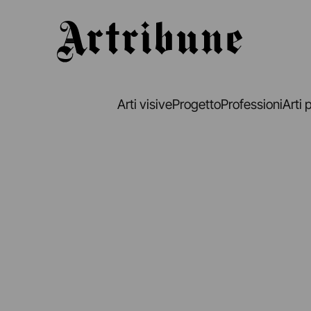
Artribune
Arti visive
Progetto
Professioni
Arti 