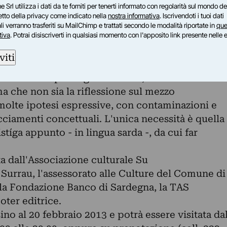
e Srl utilizza i dati da te forniti per tenerti informato con regolarità sul mondo del
, invece, sono partner ideali da tempo e con
petto della privacy come indicato nella
nostra informativa
. Iscrivendoti i tuoi dati
 progetti metabolizzati da anni.
i verranno trasferiti su MailChimp e trattati secondo le modalità riportate in
que
tiva
. Potrai disiscriverti in qualsiasi momento con l'apposito link presente nelle 
erie di esposizioni personali che andrà avanti da
, con l'avvicendarsi di 5 mostre di giovani autori
viti
positamente per la galleria LEM, i lavori non sono
 che non sia la riflessione sul mezzo
 molte ipotesi espressive, con contaminazioni e
lacciamenti concettuali. L'unica necessità è quella
istíga appunto - in lingua sarda -, da cui far
a dall'Associazione culturale Su
Surrau, l'assessorato alle Culture del Comune di
., la Fondazione Banco di Sardegna, la TAS
oter editrice.
ino al 20 febbraio 2013 e potrà essere visitata da