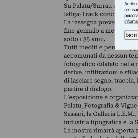
Artribun
Su Palatu/Surrau e il LEM
nel ris
Istíga-Track concretizzano
personal
informa
La rassegna prevede una s
fine gennaio a metà aprile
Iscri
sotto i 35 anni.
Tutti inediti e pensati ap
accomunati da nessun tema
fotografico dilatato nelle
derive, infiltrazioni e sfi
di lasciare segno, traccia, 
partire il dialogo.
L’esposizione è organizzat
Palatu_Fotografia & Vigne 
Sassari, la Galleria L.E.M
industria tipografica e la S
La mostra rimarrà aperta s