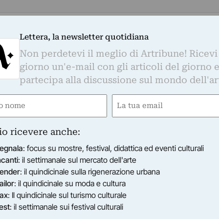
positamente per la galleria LEM, i lavori non sono
Lettera, la newsletter quotidiana
 che non sia la riflessione sul mezzo
Non perdetevi il meglio di Artribune! Ricevi
 molte ipotesi espressive, con contaminazioni e
giorno un'e-mail con gli articoli del giorno 
lacciamenti concettuali.
partecipa alla discussione sul mondo dell'ar
tampa
e
Email
 ore 18 presso la Galleria L.E.M. di Sassari verrà
gatorio)
(Obbligatorio)
paper“ di “quartierino blatta”.
io ricevere anche:
alendario, prosegue il ciclo della Rassegna
egnala
: focus su mostre, festival, didattica ed eventi culturali
e ha per titolo "Istíga-Track".
ncanti
: il settimanale sul mercato dell'arte
lturale che vede interagire tre identità distinte:
ender
: il quindicinale sulla rigenerazione urbana
otografia & Vigne Surrau, la galleria LEM e la
ailor
: il quindicinale su moda e cultura
ax
: Il quindicinale sul turismo culturale
 che Sassari diventa protagonista in quanto
est
: il settimanale sui festival culturali
che crea la magia degli incontri.