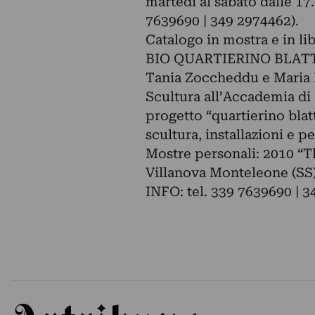
martedì al sabato dalle 17
7639690 | 349 2974462).
Catalogo in mostra e in lib
BIO QUARTIERINO BLAT
Tania Zoccheddu e Maria 
Scultura all’Accademia di B
progetto “quartierino blat
scultura, installazioni e 
Mostre personali: 2010 “Th
Villanova Monteleone (SS
INFO: tel. 339 7639690 | 
Artribune