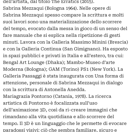
dell’artista, dal titolo The Erratics (2015).
Sabrina Mezzaqui (Bologna 1964). Nelle opere di
Sabrina Mezzaqui spesso compare la scrittura e molti
suoi lavori sono una materializzazione dello scorrere
del tempo, evocato dalla messa in gioco di un senso del
fare manuale che si esplica nella ripetizione di gesti
minuti. Lavora con la Galleria Massimo Minini (Brescia)
e con la Galleria Continua (San Gimignano). Ha esposto
in spazi pubblici e privati in Italia e all’estero, tra cui:
Bengal Art Lounge (Dhaka); Mambo-Museo d’arte
Moderna (Bologna); GAM (Torino) PS1 (New York). La
Galleria Passaggi è stata inaugurata con Una forma di
attenzione, personale di Sabrina Mezzaqui in dialogo
con la scrittura di Antonella Anedda.
Mariagrazia Pontorno (Catania, 1978). La ricerca
artistica di Pontorno è focalizzata sull’uso
dell’animazione 3D, così da ri-creare immagini che
rimandano alla vita quotidiana e allo scorrere del
tempo. Il 3D è un linguaggio che le permette di evocare
paradossi visivi: ciò che sembra familiare, sicuro e