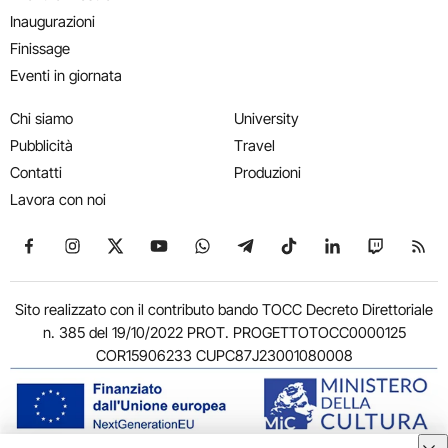
Inaugurazioni
Finissage
Eventi in giornata
Chi siamo
University
Pubblicità
Travel
Contatti
Produzioni
Lavora con noi
Seguici su Facebook
Seguici su Instagram
Seguici su X
Seguici su YouTube
Seguici su WhatsApp
Seguici su Telegram
Seguici su TikTok
Seguici su Link
Seguici su
Segui
Sito realizzato con il contributo bando TOCC Decreto Direttoriale
n. 385 del 19/10/2022 PROT. PROGETTOTOCC0000125
COR15906233 CUPC87J23001080008