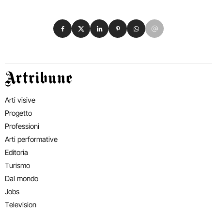
Condividi su Facebook
Condividi su X
Condividi su LinkedIn
Condividi su Pinterest
Condividi su WhatsApp
Condividi su Email
Artribune
Arti visive
Progetto
Professioni
Arti performative
Editoria
Turismo
Dal mondo
Jobs
Television