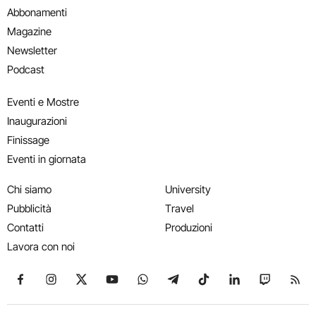
Abbonamenti
Magazine
Newsletter
Podcast
Eventi e Mostre
Inaugurazioni
Finissage
Eventi in giornata
Chi siamo
University
Pubblicità
Travel
Contatti
Produzioni
Lavora con noi
Seguici su Facebook
Seguici su Instagram
Seguici su X
Seguici su YouTube
Seguici su WhatsApp
Seguici su Telegram
Seguici su TikTok
Seguici su Link
Seguici su
Segui