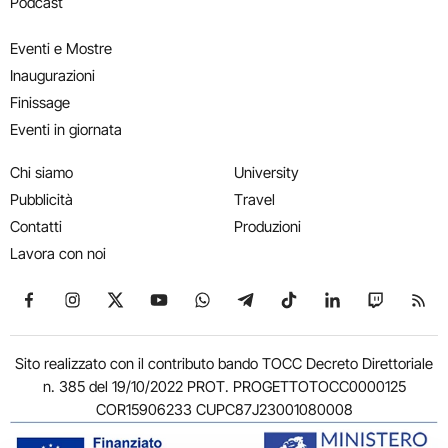
Podcast
Eventi e Mostre
Inaugurazioni
Finissage
Eventi in giornata
Chi siamo
University
Pubblicità
Travel
Contatti
Produzioni
Lavora con noi
Seguici su Facebook
Seguici su Instagram
Seguici su X
Seguici su YouTube
Seguici su WhatsApp
Seguici su Telegram
Seguici su TikTok
Seguici su Link
Seguici su
Segui
Sito realizzato con il contributo bando TOCC Decreto Direttoriale
n. 385 del 19/10/2022 PROT. PROGETTOTOCC0000125
COR15906233 CUPC87J23001080008