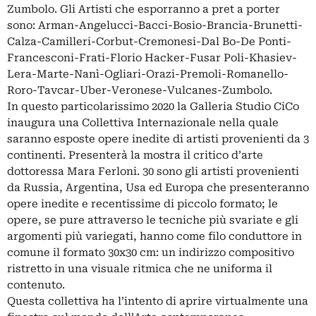
Zumbolo. Gli Artisti che esporranno a pret a porter
sono: Arman-Angelucci-Bacci-Bosio-Brancia-Brunetti-
Calza-Camilleri-Corbut-Cremonesi-Dal Bo-De Ponti-
Francesconi-Frati-Florio Hacker-Fusar Poli-Khasiev-
Lera-Marte-Nanì-Ogliari-Orazi-Premoli-Romanello-
Roro-Tavcar-Uber-Veronese-Vulcanes-Zumbolo.
In questo particolarissimo 2020 la Galleria Studio CiCo
inaugura una Collettiva Internazionale nella quale
saranno esposte opere inedite di artisti provenienti da 3
continenti. Presenterà la mostra il critico d’arte
dottoressa Mara Ferloni. 30 sono gli artisti provenienti
da Russia, Argentina, Usa ed Europa che presenteranno
opere inedite e recentissime di piccolo formato; le
opere, se pure attraverso le tecniche più svariate e gli
argomenti più variegati, hanno come filo conduttore in
comune il formato 30x30 cm: un indirizzo compositivo
ristretto in una visuale ritmica che ne uniforma il
contenuto.
Questa collettiva ha l’intento di aprire virtualmente una