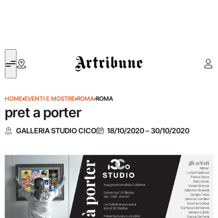
Artribune
HOME
›
EVENTI E MOSTRE
›
ROMA
›
ROMA
pret a porter
GALLERIA STUDIO CICO
18/10/2020
–
30/10/2020