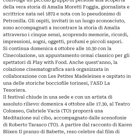
coinvolge un piccolo gruppo di persone alla scoperta
della vera storia di Amalia Moretti Foggia, giornalista e
scrittrice nata nel 1872 e nota con lo pseudonimo di
Petronilla. Gli ospiti, invitati in un luogo sconosciuto,
sono accompagnati a incontrare la storia di Amalia
attraverso i cinque sensi, scoprendo memorie, ricordi,
impressioni, sogni, oggetti, profumi e piccoli sapori.
Si continua domenica 4 ottobre alle 10.30 con la
Cinecolazione, un appuntamento ormai classico per gli
spettatori di Play with Food. Anche quest'anno, la
colazione cinematografica sarà organizzata in
collaborazione con Les Petites Madeleines e ospitato in
una delle storiche bocciofile torinesi, l’ASD La
Tesoriera.
Il festival chiude in una sede e con un artista di
assoluto rilievo: domenica 4 ottobre alle 17.30, al Teatro
Colosseo, Gabriele Vacis (TO) proporrà una
Meditazione sul cibo, accompagnato dalle scenofonie
di Roberto Tarasco (TO). A partire dal racconto di Karen
Blixen Il pranzo di Babette, reso celebre dal film di