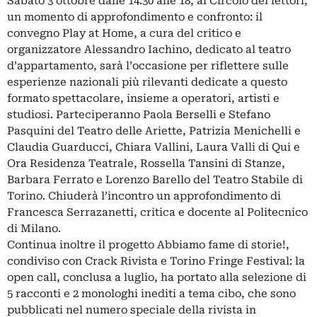
Sabato 3 ottobre dalle 14.30 alle 18, al Circolo dei lettori,
un momento di approfondimento e confronto: il
convegno Play at Home, a cura del critico e
organizzatore Alessandro Iachino, dedicato al teatro
d’appartamento, sarà l’occasione per riflettere sulle
esperienze nazionali più rilevanti dedicate a questo
formato spettacolare, insieme a operatori, artisti e
studiosi. Parteciperanno Paola Berselli e Stefano
Pasquini del Teatro delle Ariette, Patrizia Menichelli e
Claudia Guarducci, Chiara Vallini, Laura Valli di Qui e
Ora Residenza Teatrale, Rossella Tansini di Stanze,
Barbara Ferrato e Lorenzo Barello del Teatro Stabile di
Torino. Chiuderà l’incontro un approfondimento di
Francesca Serrazanetti, critica e docente al Politecnico
di Milano.
Continua inoltre il progetto Abbiamo fame di storie!,
condiviso con Crack Rivista e Torino Fringe Festival: la
open call, conclusa a luglio, ha portato alla selezione di
5 racconti e 2 monologhi inediti a tema cibo, che sono
pubblicati nel numero speciale della rivista in