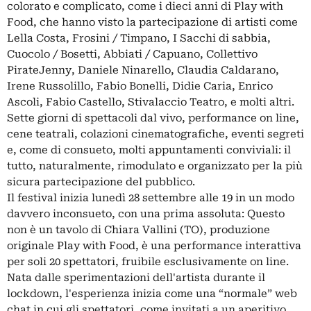
colorato e complicato, come i dieci anni di Play with
Food, che hanno visto la partecipazione di artisti come
Lella Costa, Frosini / Timpano, I Sacchi di sabbia,
Cuocolo / Bosetti, Abbiati / Capuano, Collettivo
PirateJenny, Daniele Ninarello, Claudia Caldarano,
Irene Russolillo, Fabio Bonelli, Didie Caria, Enrico
Ascoli, Fabio Castello, Stivalaccio Teatro, e molti altri.
Sette giorni di spettacoli dal vivo, performance on line,
cene teatrali, colazioni cinematografiche, eventi segreti
e, come di consueto, molti appuntamenti conviviali: il
tutto, naturalmente, rimodulato e organizzato per la più
sicura partecipazione del pubblico.
Il festival inizia lunedì 28 settembre alle 19 in un modo
davvero inconsueto, con una prima assoluta: Questo
non è un tavolo di Chiara Vallini (TO), produzione
originale Play with Food, è una performance interattiva
per soli 20 spettatori, fruibile esclusivamente on line.
Nata dalle sperimentazioni dell'artista durante il
lockdown, l'esperienza inizia come una “normale” web
chat in cui gli spettatori, come invitati a un aperitivo