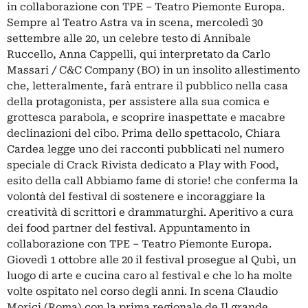
in collaborazione con TPE – Teatro Piemonte Europa.
Sempre al Teatro Astra va in scena, mercoledì 30
settembre alle 20, un celebre testo di Annibale
Ruccello, Anna Cappelli, qui interpretato da Carlo
Massari / C&C Company (BO) in un insolito allestimento
che, letteralmente, farà entrare il pubblico nella casa
della protagonista, per assistere alla sua comica e
grottesca parabola, e scoprire inaspettate e macabre
declinazioni del cibo. Prima dello spettacolo, Chiara
Cardea legge uno dei racconti pubblicati nel numero
speciale di Crack Rivista dedicato a Play with Food,
esito della call Abbiamo fame di storie! che conferma la
volontà del festival di sostenere e incoraggiare la
creatività di scrittori e drammaturghi. Aperitivo a cura
dei food partner del festival. Appuntamento in
collaborazione con TPE – Teatro Piemonte Europa.
Giovedì 1 ottobre alle 20 il festival prosegue al Qubì, un
luogo di arte e cucina caro al festival e che lo ha molte
volte ospitato nel corso degli anni. In scena Claudio
Morici (Roma) con la prima regionale de Il grande