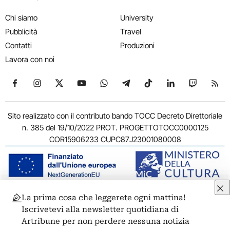
Chi siamo
University
Pubblicità
Travel
Contatti
Produzioni
Lavora con noi
Seguici su Facebook
Seguici su Instagram
Seguici su X
Seguici su YouTube
Seguici su WhatsApp
Seguici su Telegram
Seguici su TikTok
Seguici su Link
Seguici su
Segui
Sito realizzato con il contributo bando TOCC Decreto Direttoriale
n. 385 del 19/10/2022 PROT. PROGETTOTOCC0000125
COR15906233 CUPC87J23001080008
La prima cosa che leggerete ogni mattina!
© 2011-2026 ARTRIBUNE srl – Corso Vittorio Emanuele II, 287 –
Iscrivetevi alla newsletter quotidiana di
00186 Roma - P.I. 11381581005
Artribune per non perdere nessuna notizia
Privacy: Responsabile della protezione dei dati personali