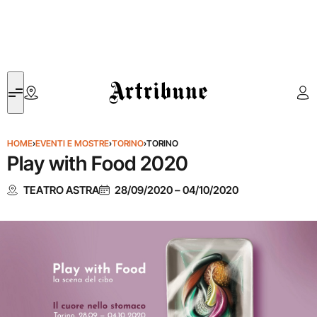
Artribune
HOME
›
EVENTI E MOSTRE
›
TORINO
›
TORINO
Play with Food 2020
TEATRO ASTRA
28/09/2020
–
04/10/2020