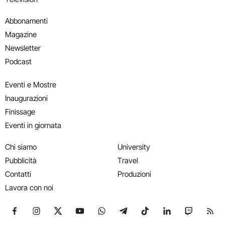
Abbonamenti
Magazine
Newsletter
Podcast
Eventi e Mostre
Inaugurazioni
Finissage
Eventi in giornata
Chi siamo
University
Pubblicità
Travel
Contatti
Produzioni
Lavora con noi
Seguici su Facebook
Seguici su Instagram
Seguici su X
Seguici su YouTube
Seguici su WhatsApp
Seguici su Telegram
Seguici su TikTok
Seguici su Link
Seguici su
Segui