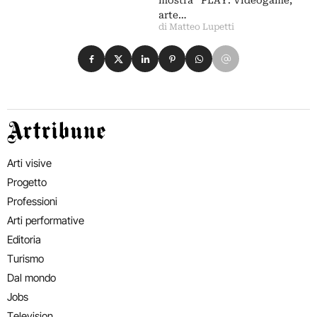
mostra “PLAY. Videogame,
arte…
di Matteo Lupetti
Condividi su Facebook
Condividi su X
Condividi su LinkedIn
Condividi su Pinterest
Condividi su WhatsApp
Condividi su Email
Artribune
Arti visive
Progetto
Professioni
Arti performative
Editoria
Turismo
Dal mondo
Jobs
Television