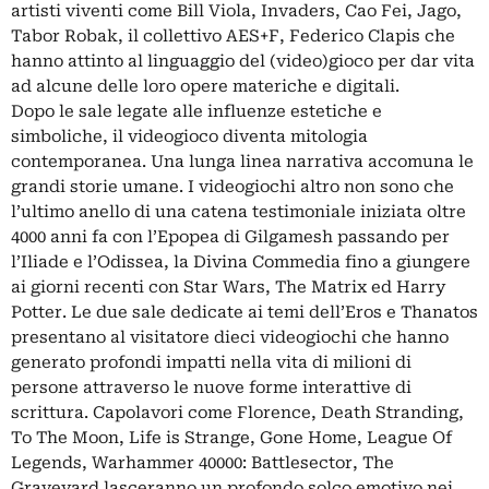
artisti viventi come Bill Viola, Invaders, Cao Fei, Jago,
Tabor Robak, il collettivo AES+F, Federico Clapis che
hanno attinto al linguaggio del (video)gioco per dar vita
ad alcune delle loro opere materiche e digitali.
Dopo le sale legate alle influenze estetiche e
simboliche, il videogioco diventa mitologia
contemporanea. Una lunga linea narrativa accomuna le
grandi storie umane. I videogiochi altro non sono che
l’ultimo anello di una catena testimoniale iniziata oltre
4000 anni fa con l’Epopea di Gilgamesh passando per
l’Iliade e l’Odissea, la Divina Commedia fino a giungere
ai giorni recenti con Star Wars, The Matrix ed Harry
Potter. Le due sale dedicate ai temi dell’Eros e Thanatos
presentano al visitatore dieci videogiochi che hanno
generato profondi impatti nella vita di milioni di
persone attraverso le nuove forme interattive di
scrittura. Capolavori come Florence, Death Stranding,
To The Moon, Life is Strange, Gone Home, League Of
Legends, Warhammer 40000: Battlesector, The
Graveyard lasceranno un profondo solco emotivo nei