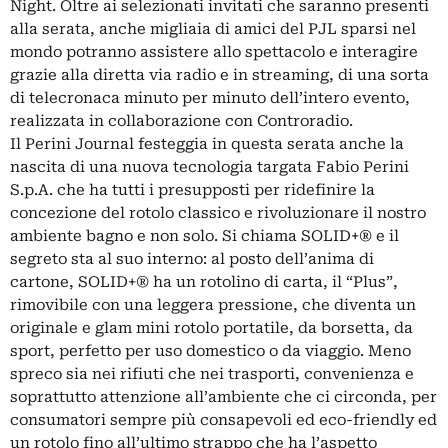
Night. Oltre ai selezionati invitati che saranno presenti
alla serata, anche migliaia di amici del PJL sparsi nel
mondo potranno assistere allo spettacolo e interagire
grazie alla diretta via radio e in streaming, di una sorta
di telecronaca minuto per minuto dell’intero evento,
realizzata in collaborazione con Controradio.
Il Perini Journal festeggia in questa serata anche la
nascita di una nuova tecnologia targata Fabio Perini
S.p.A. che ha tutti i presupposti per ridefinire la
concezione del rotolo classico e rivoluzionare il nostro
ambiente bagno e non solo. Si chiama SOLID+® e il
segreto sta al suo interno: al posto dell’anima di
cartone, SOLID+® ha un rotolino di carta, il “Plus”,
rimovibile con una leggera pressione, che diventa un
originale e glam mini rotolo portatile, da borsetta, da
sport, perfetto per uso domestico o da viaggio. Meno
spreco sia nei rifiuti che nei trasporti, convenienza e
soprattutto attenzione all’ambiente che ci circonda, per
consumatori sempre più consapevoli ed eco-friendly ed
un rotolo fino all’ultimo strappo che ha l’aspetto