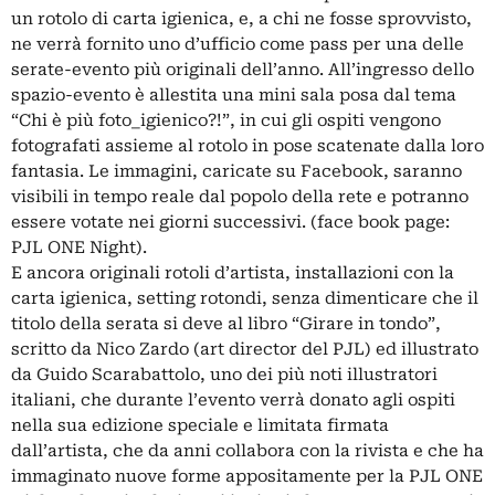
un rotolo di carta igienica, e, a chi ne fosse sprovvisto,
ne verrà fornito uno d’ufficio come pass per una delle
serate-evento più originali dell’anno. All’ingresso dello
spazio-evento è allestita una mini sala posa dal tema
“Chi è più foto_igienico?!”, in cui gli ospiti vengono
fotografati assieme al rotolo in pose scatenate dalla loro
fantasia. Le immagini, caricate su Facebook, saranno
visibili in tempo reale dal popolo della rete e potranno
essere votate nei giorni successivi. (face book page:
PJL ONE Night).
E ancora originali rotoli d’artista, installazioni con la
carta igienica, setting rotondi, senza dimenticare che il
titolo della serata si deve al libro “Girare in tondo”,
scritto da Nico Zardo (art director del PJL) ed illustrato
da Guido Scarabattolo, uno dei più noti illustratori
italiani, che durante l’evento verrà donato agli ospiti
nella sua edizione speciale e limitata firmata
dall’artista, che da anni collabora con la rivista e che ha
immaginato nuove forme appositamente per la PJL ONE