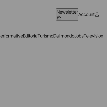
Newsletter
Account
performative
Editoria
Turismo
Dal mondo
Jobs
Television