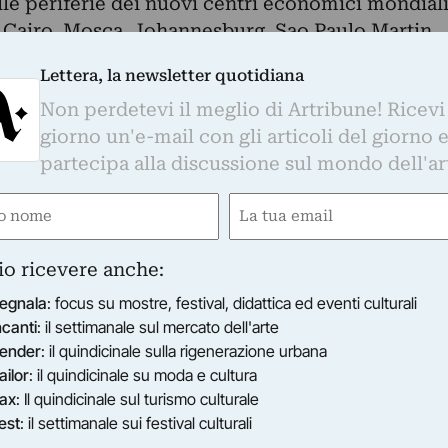
lle periferie dei nuovi centri economici mondial
Cairo, Mosca, Johannesburg, Sao Paulo Martin
il pubblico di Ping Pong gli scatti di “Suburbia
Lettera, la newsletter quotidiana
o l’ascesa della nuova borghesia e la ricerca di
Non perdetevi il meglio di Artribune! Ricevi
trati della società, che hanno vissuto alla
giorno un'e-mail con gli articoli del giorno 
 a questo momento.
partecipa alla discussione sul mondo dell'ar
ata da Lorenza Baroncelli.
9
e
Email
tin Adolfsson, Joseph Grima, Antonio
gatorio)
(Obbligatorio)
ri
io ricevere anche:
win 20
dalle ore 18.00
egnala
: focus su mostre, festival, didattica ed eventi culturali
ncanti
: il settimanale sul mercato dell'arte
ender
: il quindicinale sulla rigenerazione urbana
a inglese
ailor
: il quindicinale su moda e cultura
o svedese, si è occupato per importanti riviste e
ax
: Il quindicinale sul turismo culturale
to il mondo di ritratti, scatti di viaggi e opere
est
: il settimanale sui festival culturali
r i suoi lavori personali si è concentrato su