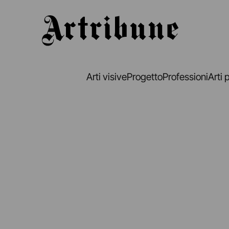
Artribune
Arti visive
Progetto
Professioni
Arti 