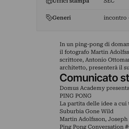
Uffici stampa
SEC
Generi
incontro 
In un ping-pong di domande
il fotografo Martin Adolfs
scrittore, Antonio Ottoman
architetto, presenterà il
Comunicato s
Domus Academy present
PING PONG
La partita delle idee a cu
Suburbia Gone Wild
Martin Adolfsson, Joseph 
Ping Pong Conversation #