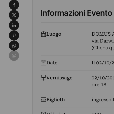
Condividi su Facebook
Informazioni Evento
Condividi su X
Condividi su LinkedIn
Condividi su Pinterest
Luogo
DOMUS 
via Darwin
Condividi su WhatsApp
(Clicca q
Condividi su Email
Date
Il
02/10/
Vernissage
02/10/20
ore 18
Biglietti
ingresso 