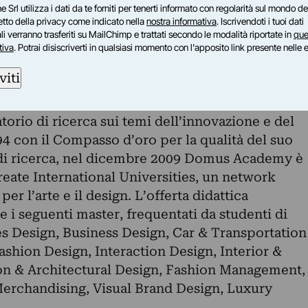
ture sociali e ai comportamenti, per immortalare
e Srl utilizza i dati da te forniti per tenerti informato con regolarità sul mondo del
petto della privacy come indicato nella
nostra informativa
. Iscrivendoti i tuoi dati
ndo in cui viviamo.
i verranno trasferiti su MailChimp e trattati secondo le modalità riportate in
que
ilano nel 1982 come prima scuola post-
tiva
. Potrai disiscriverti in qualsiasi momento con l'apposito link presente nelle 
 Italia e come progetto aperto attorno
viti
 della Moda italiani. Nel corso degli anni si
enso pieno del termine: luogo di formazione
torio di ricerca sui temi dell’innovazione e del
4 con il Compasso d’oro per la qualità del suo
i ricerca, nel dicembre 2009 Domus Academy è
ureate International Universities, un network
er l’arte e il design. L’offerta didattica
i seguenti master, frequentati da studenti di
es Design, Business Design, Car & Transportation
ashion Design, Interaction Design, Interior &
on & Architectural Design, Fashion Management,
Merchandising, Visual Brand Design, Luxury