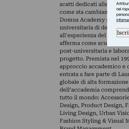
scatti dedicati alle strut
Artribun
nel ris
come sta cambiando il mo
personal
Domus Academy nasce a M
informa
universitaria di design in
Iscri
all'esperienza del Design e
afferma come scuola nel s
post-universitaria e labora
progetto. Premiata nel 199
approccio accademico e d
entrata a fare parte di La
globale di alta formazione p
dell’accademia comprende 
tutto il mondo: Accessori
Design, Product Design, F
Living Design, Urban Visi
Fashion Styling & Visual 
Brand Management.