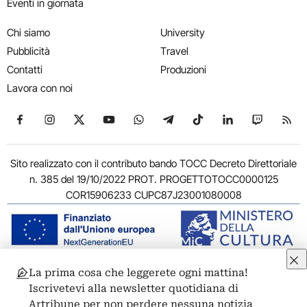
Eventi in giornata
Chi siamo
University
Pubblicità
Travel
Contatti
Produzioni
Lavora con noi
Seguici su Facebook
Seguici su Instagram
Seguici su X
Seguici su YouTube
Seguici su WhatsApp
Seguici su Telegram
Seguici su TikTok
Seguici su Link
Seguici su
Segui
Sito realizzato con il contributo bando TOCC Decreto Direttoriale
n. 385 del 19/10/2022 PROT. PROGETTOTOCC0000125
COR15906233 CUPC87J23001080008
La prima cosa che leggerete ogni mattina!
© 2011-2026 ARTRIBUNE srl – Corso Vittorio Emanuele II, 287 –
Iscrivetevi alla newsletter quotidiana di
00186 Roma - P.I. 11381581005
Artribune per non perdere nessuna notizia