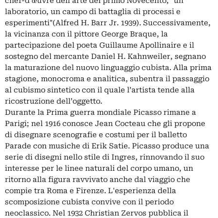
chef-d'œuvre dell'arte del primo Novecento, "un
laboratorio, un campo di battaglia di processi e
esperimenti"(Alfred H. Barr Jr. 1939). Successivamente,
la vicinanza con il pittore George Braque, la
partecipazione del poeta Guillaume Apollinaire e il
sostegno del mercante Daniel H. Kahnweiler, segnano
la maturazione del nuovo linguaggio cubista. Alla prima
stagione, monocroma e analitica, subentra il passaggio
al cubismo sintetico con il quale l’artista tende alla
ricostruzione dell’oggetto.
Durante la Prima guerra mondiale Picasso rimane a
Parigi; nel 1916 conosce Jean Cocteau che gli propone
di disegnare scenografie e costumi per il balletto
Parade con musiche di Erik Satie. Picasso produce una
serie di disegni nello stile di Ingres, rinnovando il suo
interesse per le linee naturali del corpo umano, un
ritorno alla figura ravvivato anche dal viaggio che
compie tra Roma e Firenze. L'esperienza della
scomposizione cubista convive con il periodo
neoclassico. Nel 1932 Christian Zervos pubblica il