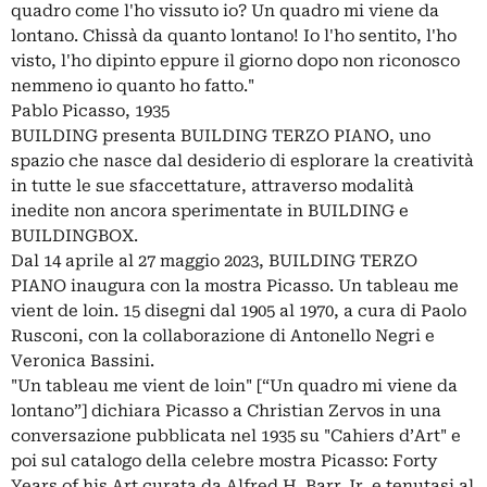
quadro come l'ho vissuto io? Un quadro mi viene da
lontano. Chissà da quanto lontano! Io l'ho sentito, l'ho
visto, l'ho dipinto eppure il giorno dopo non riconosco
nemmeno io quanto ho fatto."
Pablo Picasso, 1935
BUILDING presenta BUILDING TERZO PIANO, uno
spazio che nasce dal desiderio di esplorare la creatività
in tutte le sue sfaccettature, attraverso modalità
inedite non ancora sperimentate in BUILDING e
BUILDINGBOX.
Dal 14 aprile al 27 maggio 2023, BUILDING TERZO
PIANO inaugura con la mostra Picasso. Un tableau me
vient de loin. 15 disegni dal 1905 al 1970, a cura di Paolo
Rusconi, con la collaborazione di Antonello Negri e
Veronica Bassini.
"Un tableau me vient de loin" [“Un quadro mi viene da
lontano”] dichiara Picasso a Christian Zervos in una
conversazione pubblicata nel 1935 su "Cahiers d’Art" e
poi sul catalogo della celebre mostra Picasso: Forty
Years of his Art curata da Alfred H. Barr Jr. e tenutasi al