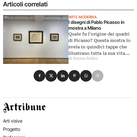
Articoli correlati
ARTE MODERNA
I disegni di Pablo Picasso in
mostra a Milano
Quale fu l’origine dei quadri
di Picasso? Questa mostra lo
svela in quindici tappe che
illustrano tutta la sua vita.…
di Emma Sedini
Condividi su Facebook
Condividi su X
Condividi su LinkedIn
Condividi su Pinterest
Condividi su WhatsApp
Condividi su Email
Artribune
Arti visive
Progetto