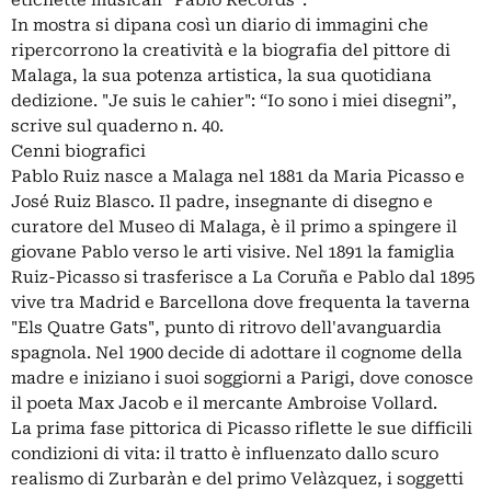
etichette musicali “Pablo Records”.
In mostra si dipana così un diario di immagini che
ripercorrono la creatività e la biografia del pittore di
Malaga, la sua potenza artistica, la sua quotidiana
dedizione. "Je suis le cahier": “Io sono i miei disegni”,
scrive sul quaderno n. 40.
Cenni biografici
Pablo Ruiz nasce a Malaga nel 1881 da Maria Picasso e
José Ruiz Blasco. Il padre, insegnante di disegno e
curatore del Museo di Malaga, è il primo a spingere il
giovane Pablo verso le arti visive. Nel 1891 la famiglia
Ruiz-Picasso si trasferisce a La Coruña e Pablo dal 1895
vive tra Madrid e Barcellona dove frequenta la taverna
"Els Quatre Gats", punto di ritrovo dell'avanguardia
spagnola. Nel 1900 decide di adottare il cognome della
madre e iniziano i suoi soggiorni a Parigi, dove conosce
il poeta Max Jacob e il mercante Ambroise Vollard.
La prima fase pittorica di Picasso riflette le sue difficili
condizioni di vita: il tratto è influenzato dallo scuro
realismo di Zurbaràn e del primo Velàzquez, i soggetti