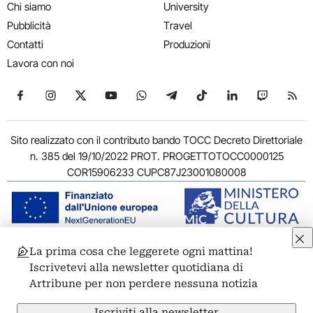
Chi siamo
University
Pubblicità
Travel
Contatti
Produzioni
Lavora con noi
Seguici su Facebook
Seguici su Instagram
Seguici su X
Seguici su YouTube
Seguici su WhatsApp
Seguici su Telegram
Seguici su TikTok
Seguici su Link
Seguici su
Segui
Sito realizzato con il contributo bando TOCC Decreto Direttoriale
n. 385 del 19/10/2022 PROT. PROGETTOTOCC0000125
COR15906233 CUPC87J23001080008
La prima cosa che leggerete ogni mattina!
© 2011-2026 ARTRIBUNE srl – Corso Vittorio Emanuele II, 287 –
Iscrivetevi alla newsletter quotidiana di
00186 Roma - P.I. 11381581005
Artribune per non perdere nessuna notizia
Privacy: Responsabile della protezione dei dati personali
ARTRIBUNE srl – Corso Vittorio Emanuele II, 287 – 00186 Roma
Iscriviti alla newsletter