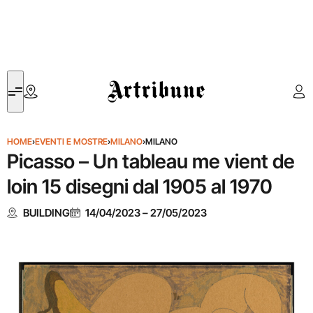
Artribune
HOME
›
EVENTI E MOSTRE
›
MILANO
›
MILANO
Picasso – Un tableau me vient de
loin 15 disegni dal 1905 al 1970
BUILDING
14/04/2023
–
27/05/2023